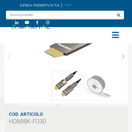
AREA RISERVATA
Login
Home
/
HDMI8K-FO30
COD. ARTICOLO
HDMI8K-FO30