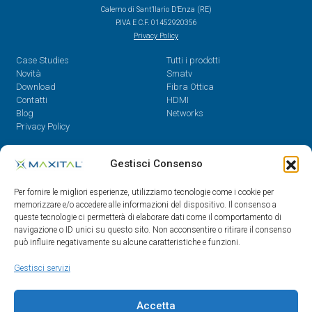
Calerno di Sant’Ilario D’Enza (RE)
P.IVA E C.F. 01452920356
Privacy Policy
Case Studies
Tutti i prodotti
Novità
Smatv
Download
Fibra Ottica
Contatti
HDMI
Blog
Networks
Privacy Policy
Contatti
Gestisci Consenso
Dal Lunedì al Venerdì,
Per fornire le migliori esperienze, utilizziamo tecnologie come i cookie per
08.30 - 12.30 / 14 - 18
memorizzare e/o accedere alle informazioni del dispositivo. Il consenso a
queste tecnologie ci permetterà di elaborare dati come il comportamento di
0522/909701
navigazione o ID unici su questo sito. Non acconsentire o ritirare il consenso
0522/909748
può influire negativamente su alcune caratteristiche e funzioni.
info@maxital.it
Gestisci servizi
Accetta