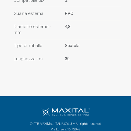
Compatibile 3D
Sì
Guaina esterna
PVC
Diametro esterno -
4,8
mm
Tipo di imballo
Scatola
Lunghezza - m
30
© FTE MAXIMAL ITALIA SRLU – All rights reserved
Via Edison, 15 42049