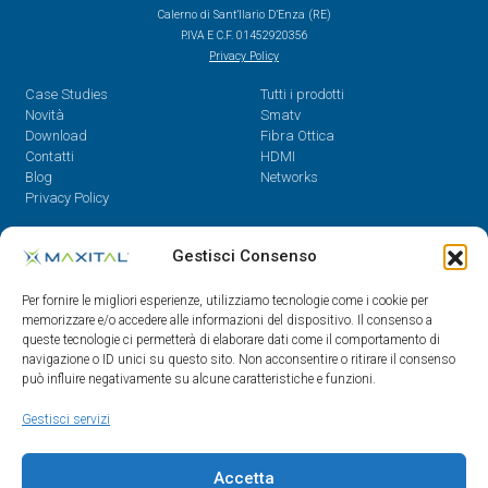
Calerno di Sant’Ilario D’Enza (RE)
P.IVA E C.F. 01452920356
Privacy Policy
Case Studies
Tutti i prodotti
Novità
Smatv
Download
Fibra Ottica
Contatti
HDMI
Blog
Networks
Privacy Policy
Contatti
Gestisci Consenso
Dal Lunedì al Venerdì,
Per fornire le migliori esperienze, utilizziamo tecnologie come i cookie per
08.30 - 12.30 / 14 - 18
memorizzare e/o accedere alle informazioni del dispositivo. Il consenso a
queste tecnologie ci permetterà di elaborare dati come il comportamento di
0522/909701
navigazione o ID unici su questo sito. Non acconsentire o ritirare il consenso
0522/909748
può influire negativamente su alcune caratteristiche e funzioni.
info@maxital.it
Gestisci servizi
Accetta