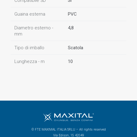
Compatibile 3D
Sì
Guaina esterna
PVC
Diametro esterno -
4,8
mm
Tipo di imballo
Scatola
Lunghezza - m
10
© FTE MAXIMAL ITALIA SRLU – All rights reserved
Via Edison, 15 42049