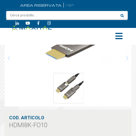
AREA RISERVATA
Login
Home
/
HDMI8K-FO10
COD. ARTICOLO
HDMI8K-FO10