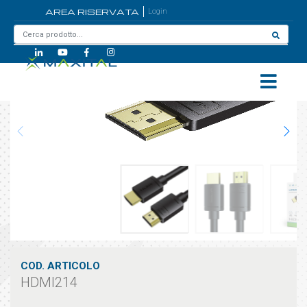
AREA RISERVATA
Login
Home
/
HDMI214
COD. ARTICOLO
HDMI214