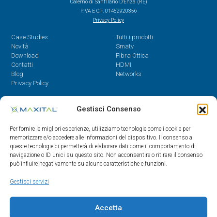
Calerno di Sant’Ilario D’Enza (RE)
P.IVA E C.F. 01452920356
Privacy Policy
Case Studies
Tutti i prodotti
Novità
Smatv
Download
Fibra Ottica
Contatti
HDMI
Blog
Networks
Privacy Policy
Contatti
Gestisci Consenso
Dal Lunedì al Venerdì,
Per fornire le migliori esperienze, utilizziamo tecnologie come i cookie per
08.30 - 12.30 / 14 - 18
memorizzare e/o accedere alle informazioni del dispositivo. Il consenso a
queste tecnologie ci permetterà di elaborare dati come il comportamento di
0522/909701
navigazione o ID unici su questo sito. Non acconsentire o ritirare il consenso
0522/909748
può influire negativamente su alcune caratteristiche e funzioni.
info@maxital.it
Gestisci servizi
Accetta