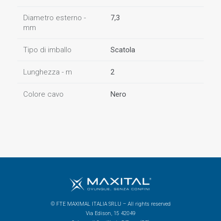
Diametro esterno -
7,3
mm
Tipo di imballo
Scatola
Lunghezza - m
2
Colore cavo
Nero
© FTE MAXIMAL ITALIA SRLU – All rights reserved
Via Edison, 15 42049