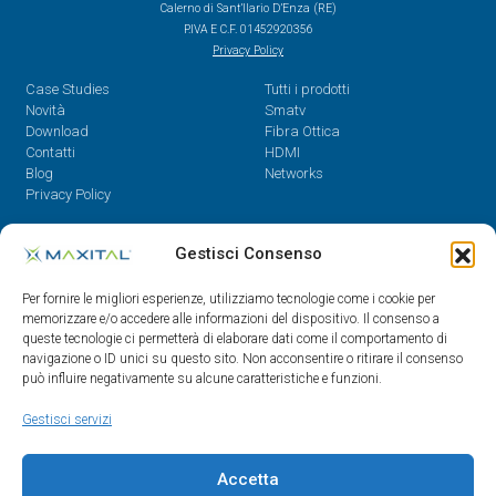
Calerno di Sant’Ilario D’Enza (RE)
P.IVA E C.F. 01452920356
Privacy Policy
Case Studies
Tutti i prodotti
Novità
Smatv
Download
Fibra Ottica
Contatti
HDMI
Blog
Networks
Privacy Policy
Contatti
Gestisci Consenso
Dal Lunedì al Venerdì,
Per fornire le migliori esperienze, utilizziamo tecnologie come i cookie per
08.30 - 12.30 / 14 - 18
memorizzare e/o accedere alle informazioni del dispositivo. Il consenso a
queste tecnologie ci permetterà di elaborare dati come il comportamento di
0522/909701
navigazione o ID unici su questo sito. Non acconsentire o ritirare il consenso
0522/909748
può influire negativamente su alcune caratteristiche e funzioni.
info@maxital.it
Gestisci servizi
Accetta