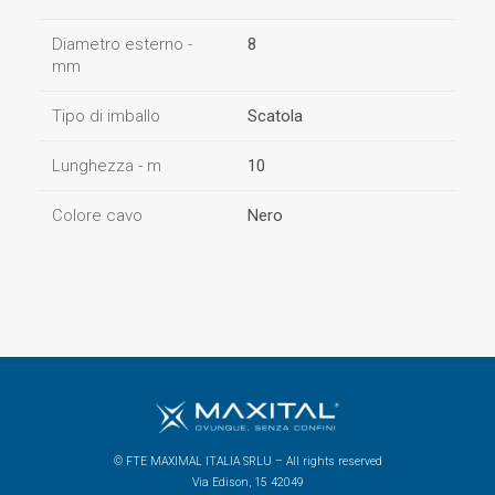
Diametro esterno -
8
mm
Tipo di imballo
Scatola
Lunghezza - m
10
Colore cavo
Nero
© FTE MAXIMAL ITALIA SRLU – All rights reserved
Via Edison, 15 42049