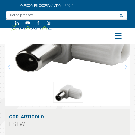
AREA RISERVATA
Login
Home
/
FSTW
COD. ARTICOLO
FSTW