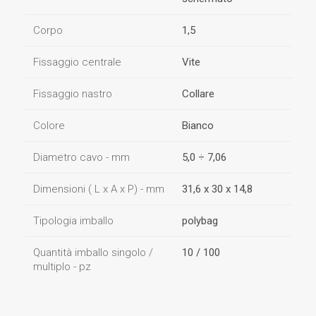
Corpo
1,5
Fissaggio centrale
Vite
Fissaggio nastro
Collare
Colore
Bianco
Diametro cavo - mm
5,0 ÷ 7,06
Dimensioni ( L x A x P) - mm
31,6 x 30 x 14,8
Tipologia imballo
polybag
Quantità imballo singolo /
10 / 100
multiplo - pz