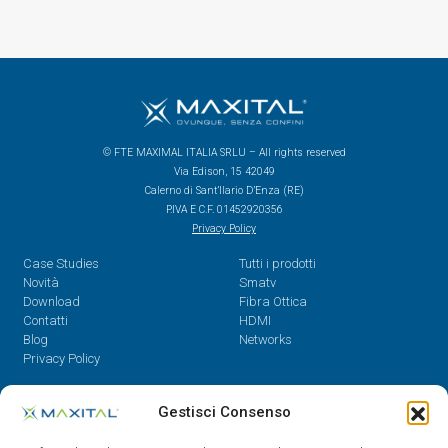
© FTE MAXIMAL ITALIA SRLU – All rights reserved
Via Edison, 15 42049
Calerno di Sant’Ilario D’Enza (RE)
P.IVA E C.F. 01452920356
Privacy Policy
Case Studies
Tutti i prodotti
Novità
Smatv
Download
Fibra Ottica
Contatti
HDMI
Blog
Networks
Privacy Policy
Contatti
Gestisci Consenso
Dal Lunedì al Venerdì,