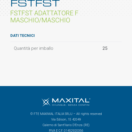
FSTFST
FSTFST ADATTATORE F
MASCHIO/MASCHIO
DATI TECNICI
Quantità per imballo
25
© FTE MAXIMAL ITALIA SRLU – All rights reserved
Via Edison, 15 42049
Calerno di Sant’Ilario D’Enza (RE)
P.IVA E C.F. 01452920356