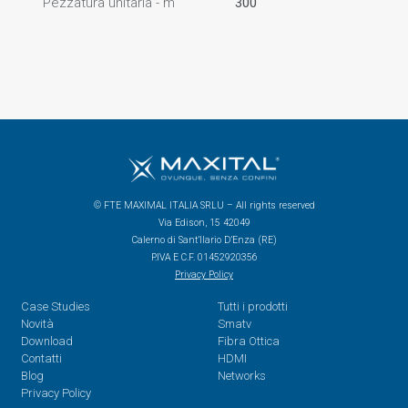
Pezzatura unitaria - m
300
© FTE MAXIMAL ITALIA SRLU – All rights reserved
Via Edison, 15 42049
Calerno di Sant’Ilario D’Enza (RE)
P.IVA E C.F. 01452920356
Privacy Policy
Case Studies
Tutti i prodotti
Novità
Smatv
Download
Fibra Ottica
Contatti
HDMI
Blog
Networks
Privacy Policy