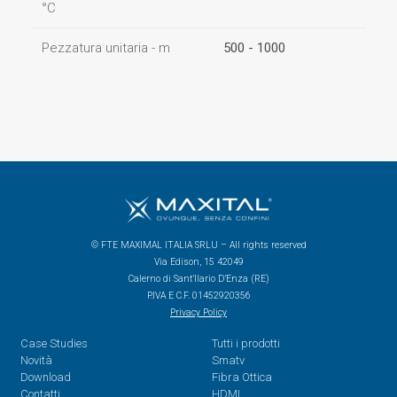
°C
Pezzatura unitaria - m
500 - 1000
© FTE MAXIMAL ITALIA SRLU – All rights reserved
Via Edison, 15 42049
Calerno di Sant’Ilario D’Enza (RE)
P.IVA E C.F. 01452920356
Privacy Policy
Case Studies
Tutti i prodotti
Novità
Smatv
Download
Fibra Ottica
Contatti
HDMI