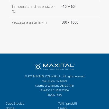
Temperatura di esercizio -
-10 ÷ 60
°C
Pezzatura unitaria - m
500 - 1000
© FTE MAXIMAL ITALIA SRLU – All rights reserved
Via Edison, 15 42049
Calerno di Sant’Ilario D’Enza (RE)
P.IVA E C.F. 01452920356
Privacy Policy
Case Studies
Tutti i prodotti
Novità
Smatv