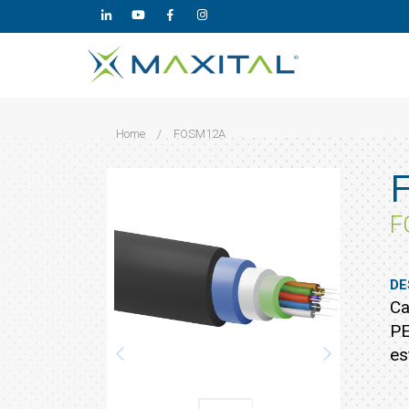
Home
/
FOSM12A
F
DE
Ca
PE
es