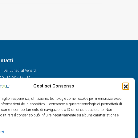
ntatti
Dal Lunedì al Venerdì,
30 - 12.30 / 14 - 18
Gestisci Consenso
0522/909701
0522/909748
e migliori esperienze, utilizziamo tecnologie come i cookie per memorizzare e/o
info@maxital.it
 informazioni del dispositivo. Il consenso a queste tecnologie ci permetterà di
ti come il comportamento di navigazione o ID unici su questo sito. Non
o ritirare il consenso può influire negativamente su alcune caratteristiche e
izi