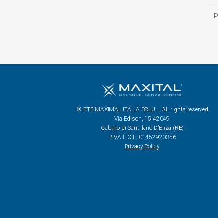
P
© FTE MAXIMAL ITALIA SRLU – All rights reserved
Via Edison, 15 42049
Calerno di Sant’Ilario D’Enza (RE)
P.IVA E C.F. 01452920356
Privacy Policy