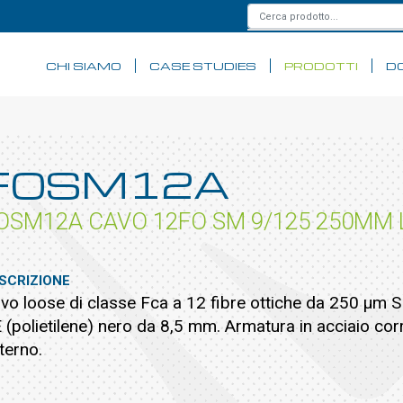
CHI SIAMO
CASE STUDIES
PRODOTTI
D
FOSM12A
OSM12A CAVO 12FO SM 9/125 250ΜM
SCRIZIONE
vo loose di classe Fca a 12 fibre ottiche da 250 µm 
 (polietilene) nero da 8,5 mm. Armatura in acciaio corr
terno.