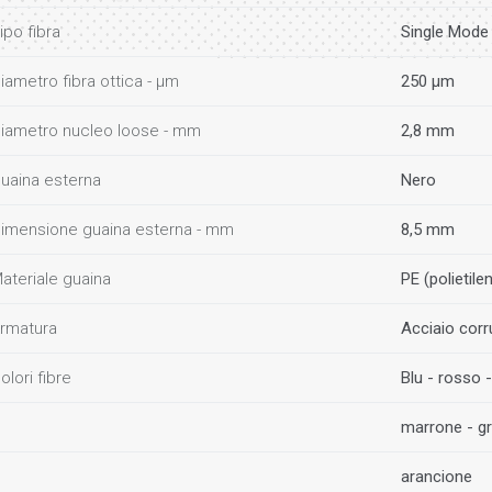
ipo fibra
Single Mode
iametro fibra ottica - µm
250 µm
iametro nucleo loose - mm
2,8 mm
uaina esterna
Nero
imensione guaina esterna - mm
8,5 mm
ateriale guaina
PE (polietile
rmatura
Acciaio cor
olori fibre
Blu - rosso -
marrone - gr
arancione