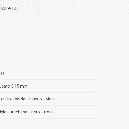
 SM 9/125
ne)
rugato 0,15 mm
 giallo - verde - bianco - viola -
igio - turchese - nero - rosa -