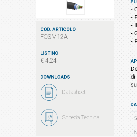
PU
- 
- 
- 
COD. ARTICOLO
- 
FOSM12A
- 
LISTINO
€ 4,24
AP
De
di
DOWNLOADS
su
Datasheet
DA
Scheda Tecnica
S
N