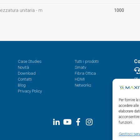
ezzatura unitaria - m
1000
Co
Case Studies
Tutti i prodotti
Novità
Smatv
Download
Fibra Ottica
Contatti
HDMI
08.
Blog
Networks
Privacy Policy
Per fornire l
accedere alle
elaborare da
acconsentire 
funzioni.
Gestisci serv