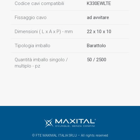
Codice cavi compatibili
K330EWLTE
Fissaggio cavo
ad avvitare
Dimensioni ( L x A x P) - mm
22 x 10 x 10
Tipologia imballo
Barattolo
Quantità imballo singolo /
50 / 2500
multiplo - pz
© FTE MAXIMAL ITALIA SRLU – All rights reserved