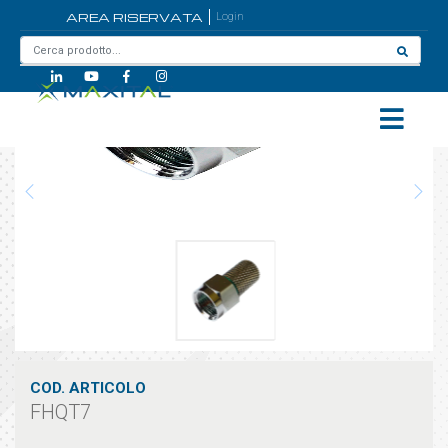
AREA RISERVATA
Login
Home
/
FHQT7
COD. ARTICOLO
FHQT7