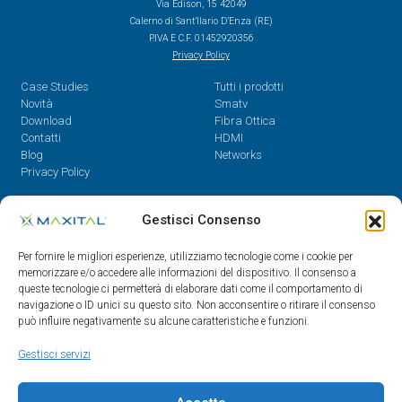
Via Edison, 15 42049
Calerno di Sant’Ilario D’Enza (RE)
P.IVA E C.F. 01452920356
Privacy Policy
Case Studies
Tutti i prodotti
Novità
Smatv
Download
Fibra Ottica
Contatti
HDMI
Blog
Networks
Privacy Policy
Contatti
Gestisci Consenso
Dal Lunedì al Venerdì,
Per fornire le migliori esperienze, utilizziamo tecnologie come i cookie per
08.30 - 12.30 / 14 - 18
memorizzare e/o accedere alle informazioni del dispositivo. Il consenso a
queste tecnologie ci permetterà di elaborare dati come il comportamento di
0522/909701
navigazione o ID unici su questo sito. Non acconsentire o ritirare il consenso
0522/909748
può influire negativamente su alcune caratteristiche e funzioni.
info@maxital.it
Gestisci servizi