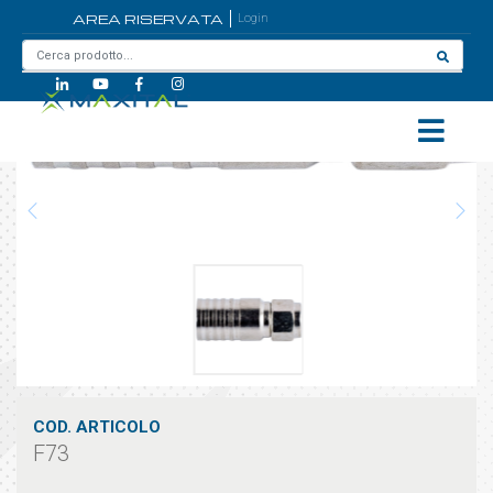
AREA RISERVATA
Login
Home
/
F73
COD. ARTICOLO
F73