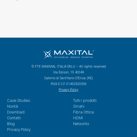
© FTE MAXIMAL ITALIA SRLU – All rights reserved
Via Edison, 15 42049
Calerno di Sant’Ilario D’Enza (RE)
P.IVA E C.F. 01452920356
Privacy Policy
Case Studies
Tutti i prodotti
Novità
Smatv
Download
Fibra Ottica
Contatti
HDMI
Blog
Networks
Privacy Policy