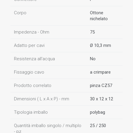
Corpo
Ottone
nichelato
Impedenza - Ohm
75
Adatto per cavi
Ø 10,3 mm
Resistenza all'acqua
No
Fissaggio cavo
a crimpare
Prodotto correlato
pinza CZ57
Dimensioni ( L x A x P) - mm
30 x 12 x 12
Tipologia imballo
polybag
Quantità imballo singolo / multiplo
25 / 250
- pz