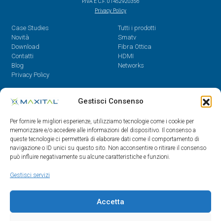
P.IVA E C.F. 01452920356
Privacy Policy
Case Studies
Tutti i prodotti
Novità
Smatv
Download
Fibra Ottica
Contatti
HDMI
Blog
Networks
Privacy Policy
Contatti
Gestisci Consenso
Dal Lunedì al Venerdì,
Per fornire le migliori esperienze, utilizziamo tecnologie come i cookie per
08.30 - 12.30 / 14 - 18
memorizzare e/o accedere alle informazioni del dispositivo. Il consenso a
queste tecnologie ci permetterà di elaborare dati come il comportamento di
0522/909701
navigazione o ID unici su questo sito. Non acconsentire o ritirare il consenso
0522/909748
può influire negativamente su alcune caratteristiche e funzioni.
info@maxital.it
Gestisci servizi
Accetta