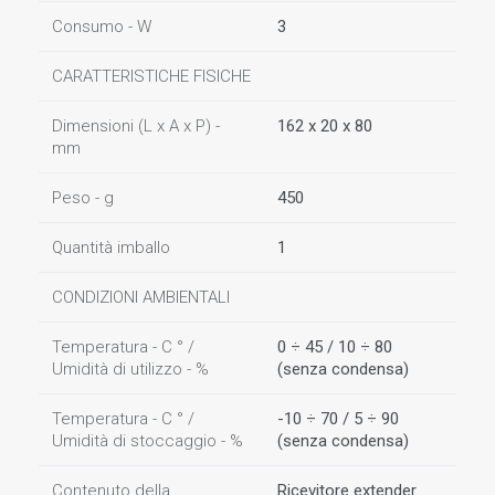
Consumo - W
3
CARATTERISTICHE FISICHE
Dimensioni (L x A x P) -
162 x 20 x 80
mm
Peso - g
450
Quantità imballo
1
CONDIZIONI AMBIENTALI
Temperatura - C ° /
0 ÷ 45 / 10 ÷ 80
Umidità di utilizzo - %
(senza condensa)
Temperatura - C ° /
-10 ÷ 70 / 5 ÷ 90
Umidità di stoccaggio - %
(senza condensa)
Contenuto della
Ricevitore extender