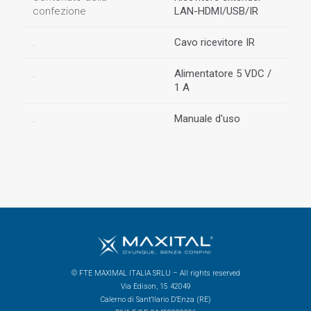
confezione
LAN-HDMI/USB/IR
.
Cavo ricevitore IR
.
Alimentatore 5 VDC /
1 A
.
Manuale d'uso
© FTE MAXIMAL ITALIA SRLU – All rights reserved
Via Edison, 15 42049
Calerno di Sant’Ilario D’Enza (RE)