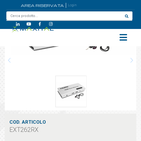
AREA RISERVATA
Login
Home
/
EXT262RX
COD. ARTICOLO
EXT262RX