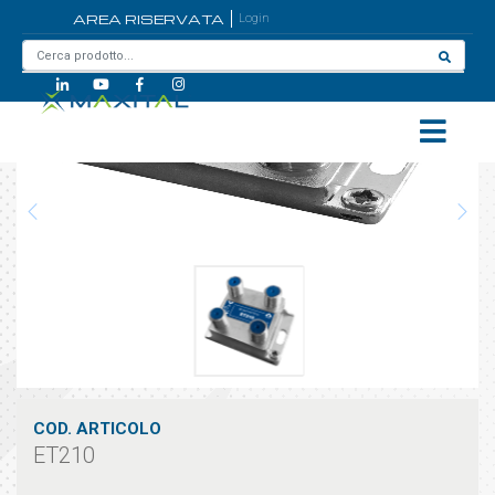
AREA RISERVATA
Login
Home
/
ET210
COD. ARTICOLO
ET210