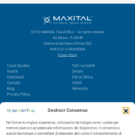
© FTE MAXIMAL ITALIA SRLU – All rights reserved
Via Edison, 15 42049
Calerno di Sant’Ilario D’Enza (RE)
P.IVA E C.F. 01452920356
Privacy Policy
Case Studies
Tutti i prodotti
Novità
Smatv
Download
Fibra Ottica
Contatti
HDMI
Blog
Networks
Privacy Policy
Contatti
Gestisci Consenso
Dal Lunedì al Venerdì,
Per fornire le migliori esperienze, utilizziamo tecnologie come i cookie per
08.30 - 12.30 / 14 - 18
memorizzare e/o accedere alle informazioni del dispositivo. Il consenso a
queste tecnologie ci permetterà di elaborare dati come il comportamento di
0522/909701