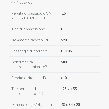
47 ÷ 862 - dB
Perdita di passaggio SAT
5,5
950 ÷ 2150 MHz - dB
Tipo di connessione
F
Isolamento tap/tap - dB
>20
Passaggio di corrente
OUT-IN
Schermatura
>80
elettromagnetica - dB
Perdita di ritorno - dB
>10
Temperatura di
-25 ÷ +55
funzionamento - °C
Dimensioni (LxAxP) - mm
48 x 34 x 28