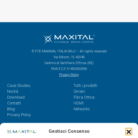
© FTE MAXIMAL ITALIA SRLU – All rights reserved
Via Edison, 15 42049
Calerno di Sant’Ilario D’Enza (RE)
P.IVA E C.F. 01452920356
Privacy Policy
Case Studies
Tutti i prodotti
Novità
Smatv
Download
Fibra Ottica
Contatti
HDMI
Blog
Networks
Privacy Policy
Contatti
Gestisci Consenso