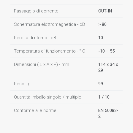
Passaggio di corrente
OUT-IN
Schermatura elottromagnetica - dB
> 80
Perdita di ritorno - dB
10
Temperatura di funzionamento - ° C
-10 ÷ 55
Dimensioni ( L x A x P) - mm
114 x 34 x
29
Peso - g
99
Quantità imballo singolo / multiplo
1 / 10
Conforme alle norme
EN 50083-
2