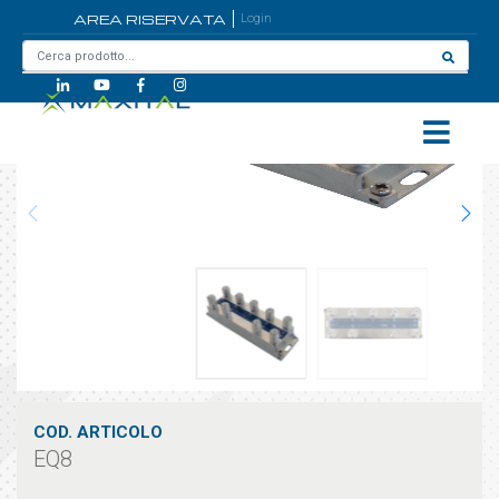
AREA RISERVATA
Login
Home
/
EQ8
COD. ARTICOLO
EQ8