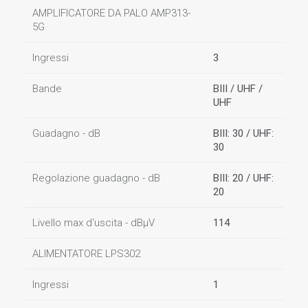
AMPLIFICATORE DA PALO AMP313-
5G
Ingressi
3
Bande
BIII / UHF /
UHF
Guadagno - dB
BIII: 30 / UHF:
30
Regolazione guadagno - dB
BIII: 20 / UHF:
20
Livello max d'uscita - dBµV
114
ALIMENTATORE LPS302
Ingressi
1