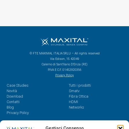
© FTE MAXIMAL ITALIA SRLU – All rights reserved
Via Edison, 15 42049
Calerno di Sant’Ilario D’Enza (RE)
P.IVA E C.F. 01452920356
Privacy Policy
Case Studies
Tutti i prodotti
Novità
Smatv
Download
Fibra Ottica
Contatti
HDMI
Blog
Networks
Privacy Policy
Contatti
Gestisci Consenso