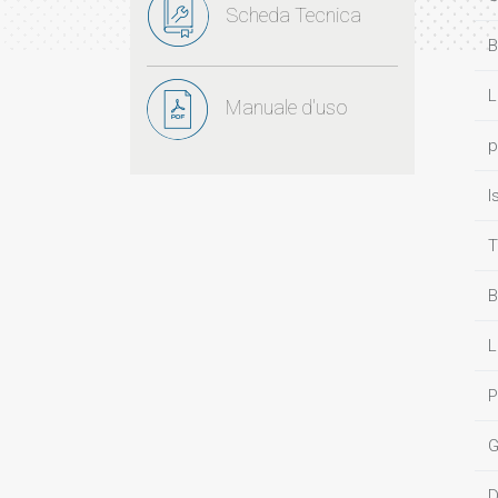
Scheda Tecnica
B
L
Manuale d'uso
p
I
T
B
L
P
G
D