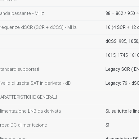
anda passante - MHz
88 ÷ 862 / 950 
requenze dSCR (SCR + dCSS) - MHz
16 (4 SCR + 12 d
dCSS: 985, 1050,
1615, 1745, 1810
tandard supportati
Legacy SCR ( EN
ivello di uscita SAT in derivata - dB
Legacy: 76 - dSC
ARATTERISTICHE GENERALI
limentazione LNB da derivata
Si, su tutte le l
resa DC alimentazione
Sì