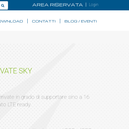
AREA RISERVATA
Login
OWNLOAD
CONTATTI
BLOG / EVENTI
IVATE SKY
ivate in grado di supportare sino a 16
ato LTE ready.