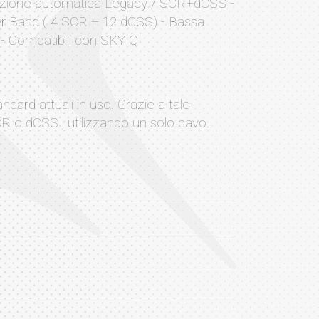
utazione automatica Legacy / SCR+dCSS -
er Band ( 4 SCR + 12 dCSS) - Bassa
 - Compatibili con SKY Q
andard attuali in uso. Grazie a tale
CR o dCSS , utilizzando un solo cavo.