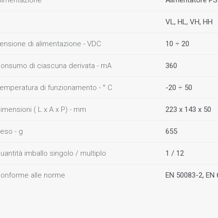
limentazione
Alimentatore PS
VL, HL, VH, HH
ensione di alimentazione - VDC
10 ÷ 20
onsumo di ciascuna derivata - mA
360
emperatura di funzionamento - ° C
-20 ÷ 50
imensioni ( L x A x P) - mm
223 x 143 x 50
eso - g
655
uantità imballo singolo / multiplo
1 / 12
onforme alle norme
EN 50083-2, EN