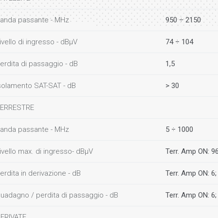
anda passante - MHz
950 ÷ 2150
ivello di ingresso - dBµV
74 ÷ 104
erdita di passaggio - dB
1,5
solamento SAT-SAT - dB
> 30
ERRESTRE
anda passante - MHz
5 ÷ 1000
ivello max. di ingresso- dBµV
Terr. Amp ON: 9
erdita in derivazione - dB
Terr. Amp ON: 6;
uadagno / perdita di passaggio - dB
Terr. Amp ON: 6;
ERIVATE