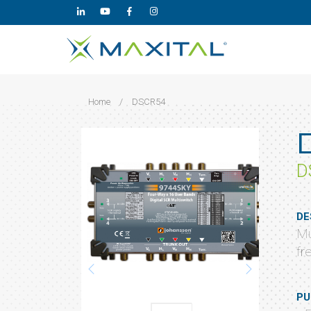
Home
/
DSCR54
D
DE
Mu
fr
PU