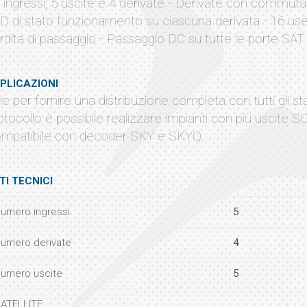
5 ingressi, 5 uscite e 4 derivate - Derivate con comm
D di stato funzionamento su ciascuna derivata - 16 us
rdita di passaggio - Passaggio DC su tutte le porte SAT
PLICAZIONI
ile per fornire una distribuzione completa con tutti gli st
otocollo è possibile realizzare impianti con più uscite S
mpatibile con decoder SKY e SKYQ.
TI TECNICI
umero ingressi
5
umero derivate
4
umero uscite
5
ATELLITE