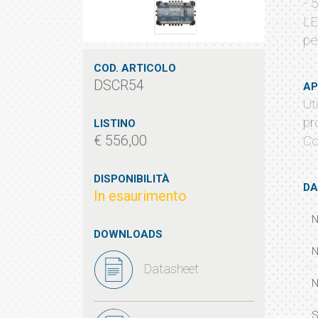
- 
LE
pe
COD. ARTICOLO
DSCR54
AP
Ut
pr
LISTINO
€ 556,00
Co
DISPONIBILITÀ
DA
In esaurimento
N
DOWNLOADS
N
Datasheet
N
S