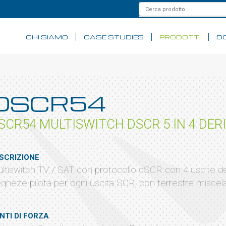
CHI SIAMO
CASE STUDIES
PRODOTTI
D
DSCR54
SCR54 MULTISWITCH DSCR 5 IN 4 DER
SCRIZIONE
ltiswitch TV / SAT con protocollo dSCR con 4 uscite der
eqneze pilota per ogni uscita SCR, con terrestre miscel
NTI DI FORZA