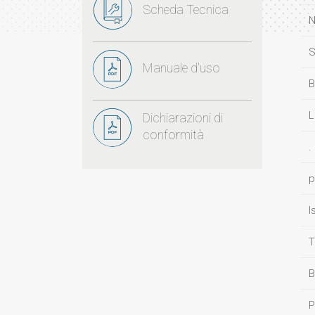
Scheda Tecnica
N
S
Manuale d'uso
B
L
Dichiarazioni di
conformità
.
p
I
T
B
P