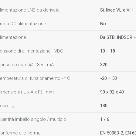
limentazione LNB da derivata
Sì, linee VL e VH
resa DC alimentazione
No
limentazione
Da STB, INDSCR +
ensione di alimentazione - VDC
10 ÷ 18
onsumo max. @ 13 V - mA
320
emperatura di funzionamento - ° C
-20 ÷ 50
imensioni ( L x A x P) - mm
90 x 92 x 40
eso - g
130
uantità imballo singolo / multiplo
1 / 6
onforme alle norme
EN 50083-2, EN 6