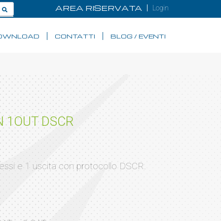
AREA RISERVATA
Login
OWNLOAD
CONTATTI
BLOG / EVENTI
N 1OUT DSCR
essi e 1 uscita con protocollo DSCR.