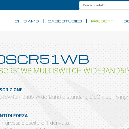
CHI SIAMO
CASE STUDIES
PRODOTTI
D
DSCR51WB
SCR51WB MULTISWITCH WIDEBAND5I
SCRIZIONE
ltiswitch ibrido Wide Band e standard, DSCR con 5 ingr
NTI DI FORZA
5 ingressi, 5 uscite e 1 derivata