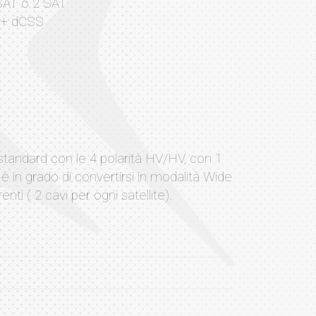
 SAT o 2 SAT
 + dCSS
 standard con le 4 polarità HV/HV, con 1
in grado di convertirsi in modalità Wide
enti ( 2 cavi per ogni satellite).