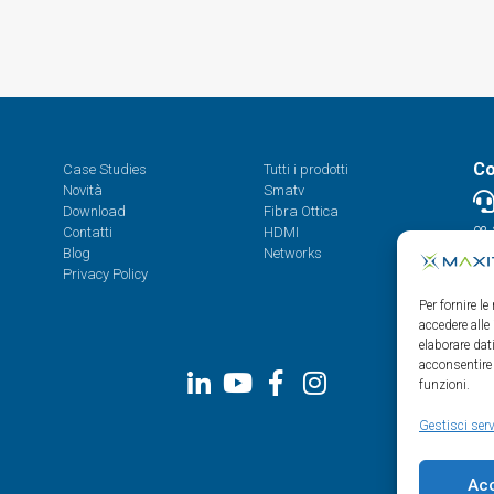
Co
Case Studies
Tutti i prodotti
Novità
Smatv
Download
Fibra Ottica
Contatti
HDMI
08.
Blog
Networks
Privacy Policy
Per fornire l
accedere alle
elaborare da
acconsentire 
funzioni.
Gestisci serv
Ac