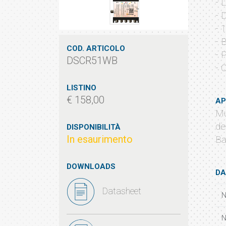
- 
- 
- 
- 
COD. ARTICOLO
- 
DSCR51WB
- 
LISTINO
€ 158,00
AP
Mu
de
DISPONIBILITÀ
In esaurimento
Ba
DOWNLOADS
DA
Datasheet
N
N