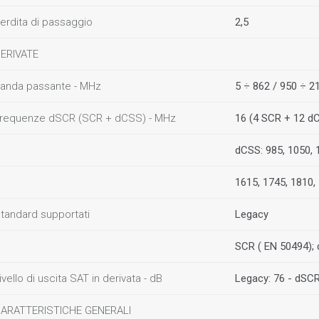
erdita di passaggio
2,5
ERIVATE
anda passante - MHz
5 ÷ 862 / 950 ÷ 2
requenze dSCR (SCR + dCSS) - MHz
16 (4 SCR + 12 dC
dCSS: 985, 1050, 
1615, 1745, 1810,
tandard supportati
Legacy
SCR ( EN 50494);
ivello di uscita SAT in derivata - dB
Legacy: 76 - dSC
ARATTERISTICHE GENERALI