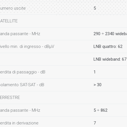
umero uscite
5
ATELLITE
anda passante - MHz
290 ÷ 2340 wideb
ivello min. di ingresso - dBµV
LNB quattro: 62
LNB wideband: 67
erdita di passaggio - dB
1
solamento SAT-SAT - dB
> 30
ERRESTRE
anda passante - MHz
5 ÷ 862
erdita in derivazione
7