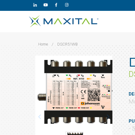
Home
/
DSCR51WB
D
DE
Mu
PU
- 