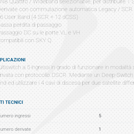
LNB Quattro / WIdeband selezionabile, per distribuire 1
Derivate con commutazione automatica Legacy / SCR
16 User Band (4 SCR + 12 dCSS)
Bassa perdita di passaggio
Passaggio DC su le porte VL e VH
Compatibili con SKY Q
PLICAZIONI
ltiswitch a 5 ingressi in grado di funzionare in modalità
rivata con protocollo DSCR. Mediante un Deep-Switch è 
nd ed utilizzare i 4 cavi di discesa per due satellite differ
TI TECNICI
umero ingressi
5
umero derivate
1