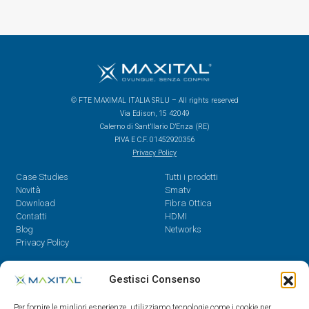
© FTE MAXIMAL ITALIA SRLU – All rights reserved
Via Edison, 15 42049
Calerno di Sant’Ilario D’Enza (RE)
P.IVA E C.F. 01452920356
Privacy Policy
Case Studies
Tutti i prodotti
Novità
Smatv
Download
Fibra Ottica
Contatti
HDMI
Blog
Networks
Privacy Policy
Contatti
Gestisci Consenso
Dal Lunedì al Venerdì,
Per fornire le migliori esperienze, utilizziamo tecnologie come i cookie per