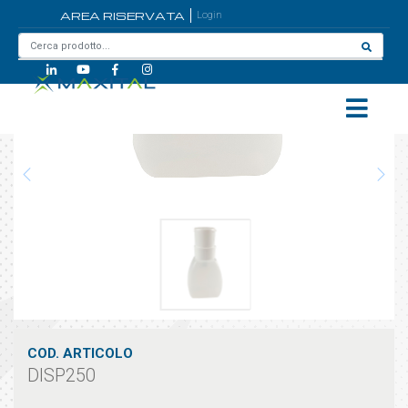
AREA RISERVATA
Login
Home
/
DISP250
COD. ARTICOLO
DISP250