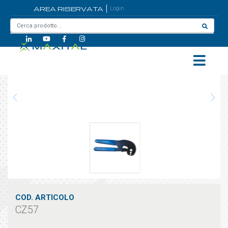
AREA RISERVATA
Login
Home
/
CZ57
COD. ARTICOLO
CZ57