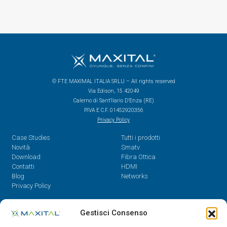
© FTE MAXIMAL ITALIA SRLU – All rights reserved
Via Edison, 15 42049
Calerno di Sant’Ilario D’Enza (RE)
P.IVA E C.F. 01452920356
Privacy Policy
Case Studies
Tutti i prodotti
Novità
Smatv
Download
Fibra Ottica
Contatti
HDMI
Blog
Networks
Privacy Policy
Contatti
Gestisci Consenso