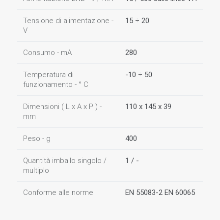
Tensione di alimentazione -
15 ÷ 20
V
Consumo - mA
280
Temperatura di
-10 ÷ 50
funzionamento - ° C
Dimensioni ( L x A x P ) -
110 x 145 x 39
mm
Peso - g
400
Quantità imballo singolo /
1 / -
multiplo
Conforme alle norme
EN 55083-2 EN 60065