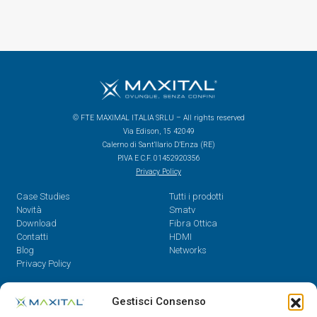
© FTE MAXIMAL ITALIA SRLU – All rights reserved
Via Edison, 15 42049
Calerno di Sant’Ilario D’Enza (RE)
P.IVA E C.F. 01452920356
Privacy Policy
Case Studies
Tutti i prodotti
Novità
Smatv
Download
Fibra Ottica
Contatti
HDMI
Blog
Networks
Privacy Policy
Contatti
Gestisci Consenso