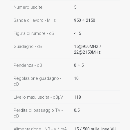
Numero uscite
5
Banda di lavoro - MHz
950 ÷ 2150
Figura di rumore - dB
<=5
Guadagno - dB
15@950MHz /
22@2150MHz
Pendenza - dB
0 ÷ 5
Regolazione guadagno -
10
dB
Livello max. uscita - dBµV
118
Perdita di passaggio TV -
0,5
dB
Alimentazione LNB - V / mA
15 / 500 sulle linee VH