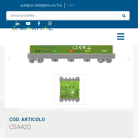
AREA RISERVATA
Login
Home
/
CSA420
COD. ARTICOLO
CSA420