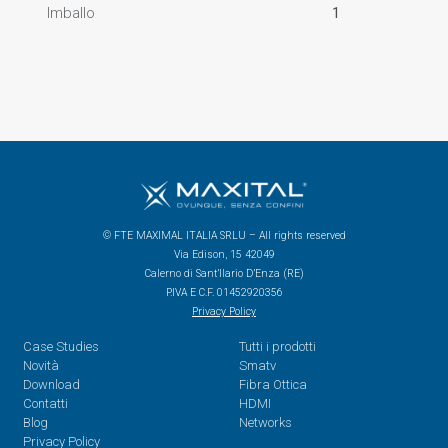
Imballo
1
© FTE MAXIMAL ITALIA SRLU – All rights reserved
Via Edison, 15 42049
Calerno di Sant’Ilario D’Enza (RE)
P.IVA E C.F. 01452920356
Privacy Policy
Case Studies
Tutti i prodotti
Novità
Smatv
Download
Fibra Ottica
Contatti
HDMI
Blog
Networks
Privacy Policy