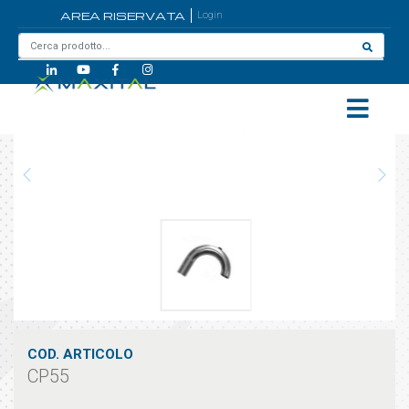
AREA RISERVATA
Login
Home
/
CP55
COD. ARTICOLO
CP55