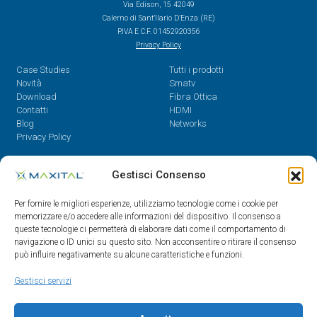
Via Edison, 15 42049
Calerno di Sant’Ilario D’Enza (RE)
P.IVA E C.F. 01452920356
Privacy Policy
Case Studies
Tutti i prodotti
Novità
Smatv
Download
Fibra Ottica
Contatti
HDMI
Blog
Networks
Privacy Policy
Contatti
Gestisci Consenso
Dal Lunedì al Venerdì,
Per fornire le migliori esperienze, utilizziamo tecnologie come i cookie per
08.30 - 12.30 / 14 - 18
memorizzare e/o accedere alle informazioni del dispositivo. Il consenso a
queste tecnologie ci permetterà di elaborare dati come il comportamento di
0522/909701
navigazione o ID unici su questo sito. Non acconsentire o ritirare il consenso
0522/909748
può influire negativamente su alcune caratteristiche e funzioni.
info@maxital.it
Gestisci servizi