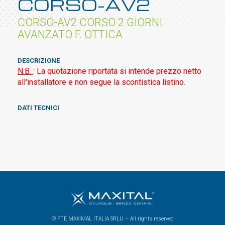
CORSO-AV2
CORSO-AV2 CORSO 2 GIORNI
AVANZATO F. OTTICA
DESCRIZIONE
N.B.
: La quotazione riportata si intende prezzo netto
all'installatore e non segue la scontistica listino.
DATI TECNICI
© FTE MAXIMAL ITALIA SRLU – All rights reserved