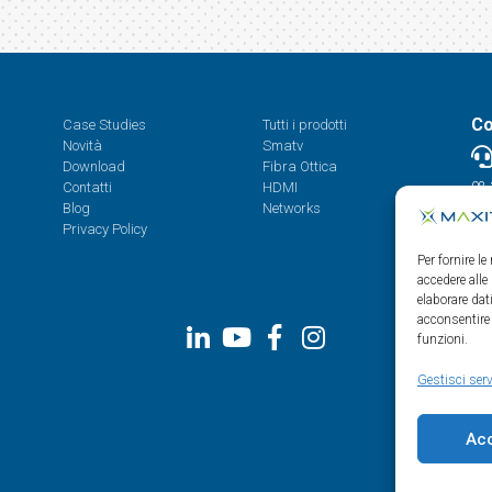
Co
Case Studies
Tutti i prodotti
Novità
Smatv
Download
Fibra Ottica
Contatti
HDMI
08.
Blog
Networks
Privacy Policy
Per fornire l
accedere alle
elaborare da
acconsentire 
funzioni.
Gestisci serv
Ac