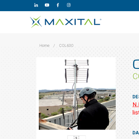
Home
/
COL630
C
DE
N.
lis
DA