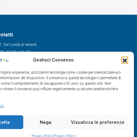
ntatti
Dal Lunedì al Venerdì,
30 - 12.30 / 14 - 18
Gestisci Consenso
0522/909701
0522/909748
e migliori esperienze, utilizziamo tecnologie come i cookie per memorizzare e/o
info@maxital.it
 informazioni del dispositivo. Il consenso a queste tecnologie ci permetterà di
ti come il comportamento di navigazione o ID unici su questo sito. Non
o ritirare il consenso può influire negativamente su alcune caratteristiche e
izi
cetta
Nega
Visualizza le preferenze
Privacy Policy
Privacy Policy