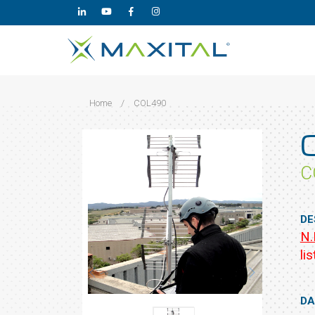
Home
/
COL490
C
DE
N.
lis
DA