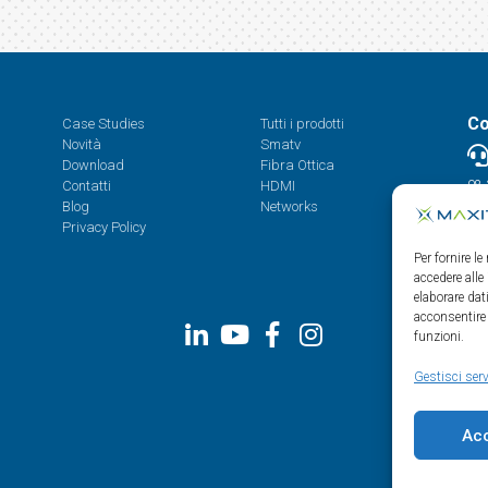
Co
Case Studies
Tutti i prodotti
Novità
Smatv
Download
Fibra Ottica
Contatti
HDMI
08.
Blog
Networks
Privacy Policy
Per fornire l
accedere alle
elaborare da
acconsentire 
funzioni.
Gestisci serv
Ac