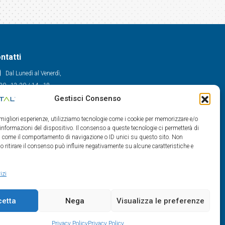
ntatti
Dal Lunedì al Venerdì,
30 - 12.30 / 14 - 18
Gestisci Consenso
0522/909701
0522/909748
e migliori esperienze, utilizziamo tecnologie come i cookie per memorizzare e/o
info@maxital.it
 informazioni del dispositivo. Il consenso a queste tecnologie ci permetterà di
ti come il comportamento di navigazione o ID unici su questo sito. Non
o ritirare il consenso può influire negativamente su alcune caratteristiche e
izi
cetta
Nega
Visualizza le preferenze
Privacy Policy
Privacy Policy