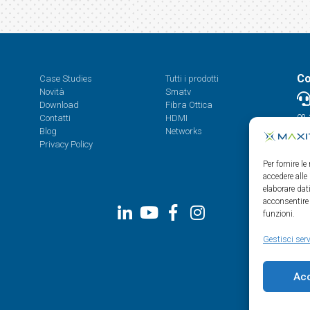
Co
Case Studies
Tutti i prodotti
Novità
Smatv
Download
Fibra Ottica
Contatti
HDMI
08.
Blog
Networks
Privacy Policy
Per fornire l
accedere alle
elaborare da
acconsentire 
funzioni.
Gestisci serv
Ac