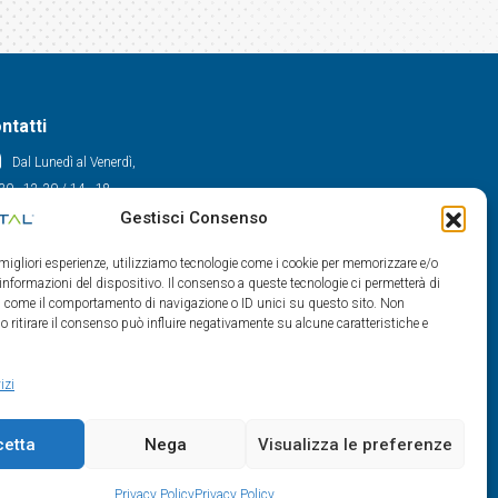
ntatti
Dal Lunedì al Venerdì,
30 - 12.30 / 14 - 18
Gestisci Consenso
0522/909701
0522/909748
e migliori esperienze, utilizziamo tecnologie come i cookie per memorizzare e/o
info@maxital.it
 informazioni del dispositivo. Il consenso a queste tecnologie ci permetterà di
ti come il comportamento di navigazione o ID unici su questo sito. Non
o ritirare il consenso può influire negativamente su alcune caratteristiche e
izi
cetta
Nega
Visualizza le preferenze
Privacy Policy
Privacy Policy