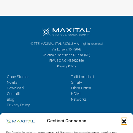
© FTE MAXIMAL ITALIA SRLU – All rights reserved
Via Edison, 15 42049
Calerno di Sant’Ilario D’Enza (RE)
P.IVA E C.F. 01452920356
Privacy Policy
Case Studies
Tutti i prodotti
Novità
Smatv
Download
Fibra Ottica
Contatti
HDMI
Blog
Networks
Privacy Policy
Contatti
Gestisci Consenso
Dal Lunedì al Venerdì,