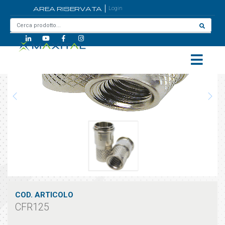
AREA RISERVATA
Login
Home
/
CFR125
COD. ARTICOLO
CFR125