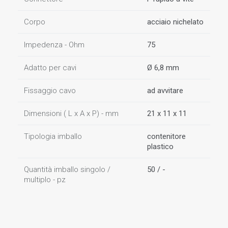
Corpo
acciaio nichelato
Impedenza - Ohm
75
Adatto per cavi
Ø 6,8 mm
Fissaggio cavo
ad avvitare
Dimensioni ( L x A x P) - mm
21 x 11 x 11
Tipologia imballo
contenitore
plastico
Quantità imballo singolo /
50 / -
multiplo - pz