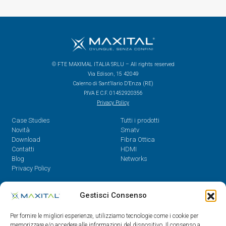
© FTE MAXIMAL ITALIA SRLU – All rights reserved
Via Edison, 15 42049
Calerno di Sant’Ilario D’Enza (RE)
P.IVA E C.F. 01452920356
Privacy Policy
Case Studies
Tutti i prodotti
Novità
Smatv
Download
Fibra Ottica
Contatti
HDMI
Blog
Networks
Privacy Policy
Contatti
Gestisci Consenso
Dal Lunedì al Venerdì,
Per fornire le migliori esperienze, utilizziamo tecnologie come i cookie per
08.30 - 12.30 / 14 - 18
memorizzare e/o accedere alle informazioni del dispositivo. Il consenso a