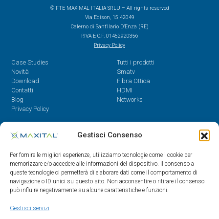
© FTE MAXIMAL ITALIA SRLU – All rights reserved
Via Edison, 15 42049
Calerno di Sant’Ilario D’Enza (RE)
P.IVA E C.F. 01452920356
Privacy Policy
Case Studies
Tutti i prodotti
Novità
Smatv
Download
Fibra Ottica
Contatti
HDMI
Blog
Networks
Privacy Policy
Contatti
Gestisci Consenso
Dal Lunedì al Venerdì,
Per fornire le migliori esperienze, utilizziamo tecnologie come i cookie per
08.30 - 12.30 / 14 - 18
memorizzare e/o accedere alle informazioni del dispositivo. Il consenso a
queste tecnologie ci permetterà di elaborare dati come il comportamento di
0522/909701
navigazione o ID unici su questo sito. Non acconsentire o ritirare il consenso
0522/909748
può influire negativamente su alcune caratteristiche e funzioni.
info@maxital.it
Gestisci servizi