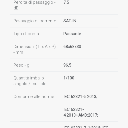
Perdita di passaggio -
7,5
dB
Passaggio di corrente
SAT-IN
Tipo di presa
Passante
Dimensioni ( L x A x P)
68x68x30
- mm
Peso - g
96,5
Quantità imballo
1/100
singolo / multiplo
Conforme alle norme
IEC 62321-5:2013;
IEC 62321-
4;2013+AMD:2017;