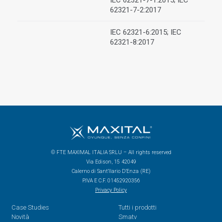
IEC 62321-7-1:2015; IEC
62321-7-2:2017
IEC 62321-6:2015; IEC
62321-8:2017
© FTE MAXIMAL ITALIA SRLU – All rights reserved
Via Edison, 15 42049
Calerno di Sant’Ilario D’Enza (RE)
P.IVA E C.F. 01452920356
Privacy Policy
Case Studies
Tutti i prodotti
Novità
Smatv