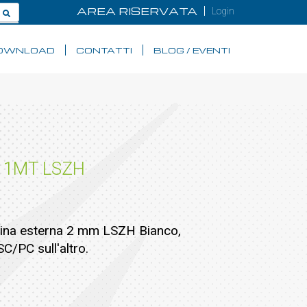
AREA RISERVATA
Login
OWNLOAD
CONTATTI
BLOG / EVENTI
 1MT LSZH
uaina esterna 2 mm LSZH Bianco,
C/PC sull'altro.