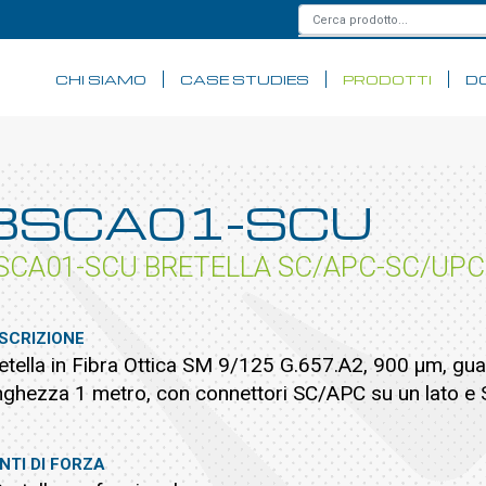
CHI SIAMO
CASE STUDIES
PRODOTTI
D
BSCA01-SCU
SCA01-SCU BRETELLA SC/APC-SC/UPC
SCRIZIONE
etella in Fibra Ottica SM 9/125 G.657.A2, 900 µm, g
nghezza 1 metro, con connettori SC/APC su un lato e S
NTI DI FORZA