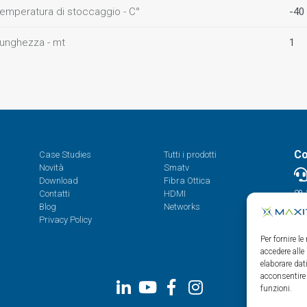
emperatura di stoccaggio - C°
-40
unghezza - mt
1
Co
Case Studies
Tutti i prodotti
Novità
Smatv
Download
Fibra Ottica
Contatti
HDMI
08.
Blog
Networks
Privacy Policy
Per fornire l
accedere alle
elaborare da
acconsentire 
funzioni.