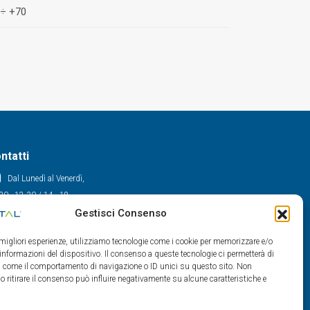
 ÷ +70
ntatti
Dal Lunedì al Venerdì,
30 - 12.30 / 14 - 18
Gestisci Consenso
0522/909701
0522/909748
e migliori esperienze, utilizziamo tecnologie come i cookie per memorizzare e/o
info@maxital.it
 informazioni del dispositivo. Il consenso a queste tecnologie ci permetterà di
ti come il comportamento di navigazione o ID unici su questo sito. Non
o ritirare il consenso può influire negativamente su alcune caratteristiche e