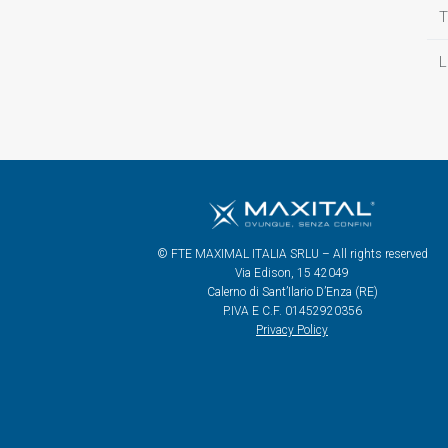
T
L
© FTE MAXIMAL ITALIA SRLU – All rights reserved
Via Edison, 15 42049
Calerno di Sant’Ilario D’Enza (RE)
P.IVA E C.F. 01452920356
Privacy Policy