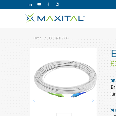
Home
/
BSCA01-SCU
B
DE
Br
lu
PU