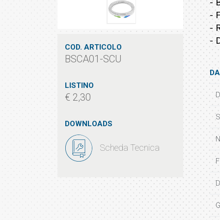
- 
- 
- 
- 
COD. ARTICOLO
BSCA01-SCU
DA
LISTINO
D
€ 2,30
S
DOWNLOADS
N
Scheda Tecnica
F
D
G