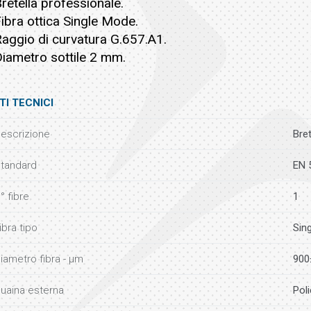
Bretella professionale.
Fibra ottica Single Mode.
Raggio di curvatura G.657.A1.
Diametro sottile 2 mm.
TI TECNICI
escrizione
Bre
tandard
EN 
° fibre
1
ibra tipo
Sin
iametro fibra - µm
900
uaina esterna
Pol