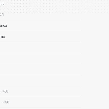
nca
0,1
ianca
erno
 ÷ +60
 ÷ +80