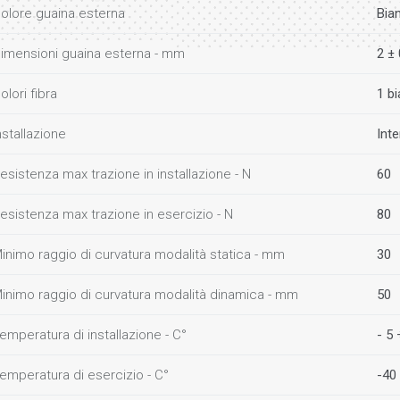
olore guaina esterna
Bia
imensioni guaina esterna - mm
2 ± 
olori fibra
1 b
nstallazione
Int
esistenza max trazione in installazione - N
60
esistenza max trazione in esercizio - N
80
inimo raggio di curvatura modalità statica - mm
30
inimo raggio di curvatura modalità dinamica - mm
50
emperatura di installazione - C°
- 5
emperatura di esercizio - C°
-40