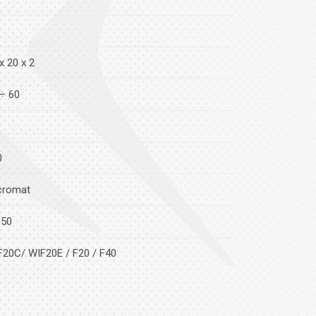
x 20 x 2
÷ 60
0
cromat
 50
F20C/ WIF20E / F20 / F40