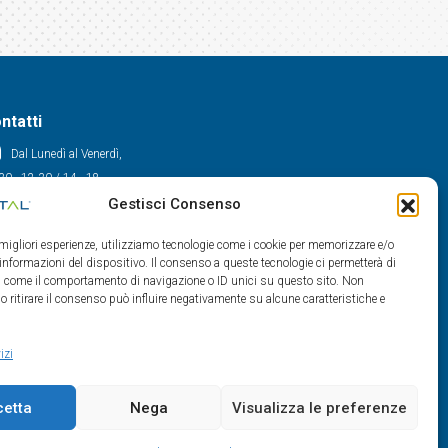
ntatti
Dal Lunedì al Venerdì,
30 - 12.30 / 14 - 18
Gestisci Consenso
0522/909701
0522/909748
e migliori esperienze, utilizziamo tecnologie come i cookie per memorizzare e/o
info@maxital.it
 informazioni del dispositivo. Il consenso a queste tecnologie ci permetterà di
ti come il comportamento di navigazione o ID unici su questo sito. Non
o ritirare il consenso può influire negativamente su alcune caratteristiche e
izi
cetta
Nega
Visualizza le preferenze