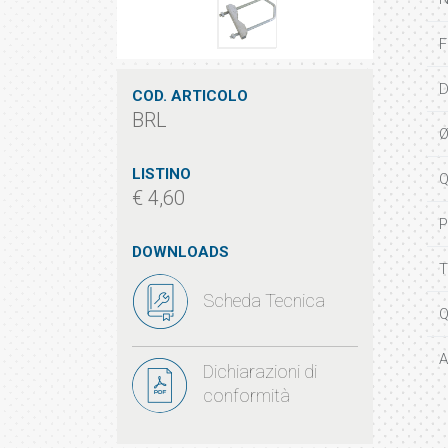
F
D
COD. ARTICOLO
BRL
Ø
LISTINO
Q
€ 4,60
P
DOWNLOADS
T
Scheda Tecnica
Q
A
Dichiarazioni di
conformità