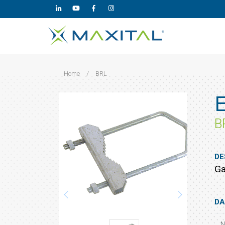
Home
/
BRL
B
DE
Ga
DA
N