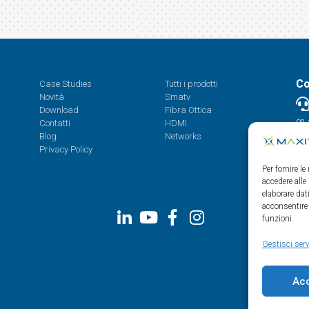
Co
Case Studies
Tutti i prodotti
Novità
Smatv
Download
Fibra Ottica
Contatti
HDMI
08.
Blog
Networks
Privacy Policy
Per fornire l
accedere alle
elaborare da
acconsentire 
funzioni.
Gestisci serv
Ac