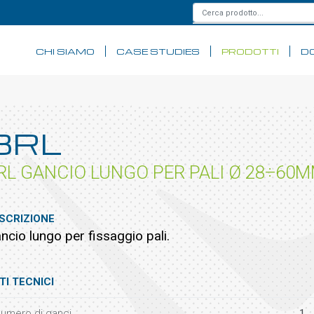
CHI SIAMO
CASE STUDIES
PRODOTTI
D
BRL
RL GANCIO LUNGO PER PALI Ø 28÷60
SCRIZIONE
ncio lungo per fissaggio pali.
TI TECNICI
umero di ganci
1