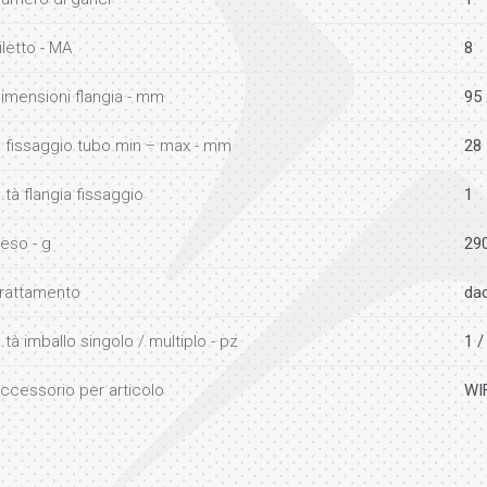
iletto - MA
8
imensioni flangia - mm
95 
 fissaggio tubo min ÷ max - mm
28 
.tà flangia fissaggio
1
eso - g
29
rattamento
da
.tà imballo singolo / multiplo - pz
1 /
ccessorio per articolo
WI