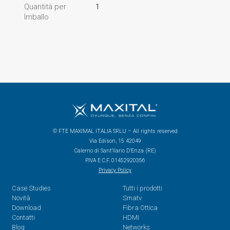
Quantità per
1
Imballo
© FTE MAXIMAL ITALIA SRLU – All rights reserved
Via Edison, 15 42049
Calerno di Sant’Ilario D’Enza (RE)
P.IVA E C.F. 01452920356
Privacy Policy
Case Studies
Tutti i prodotti
Novità
Smatv
Download
Fibra Ottica
Contatti
HDMI
Blog
Networks