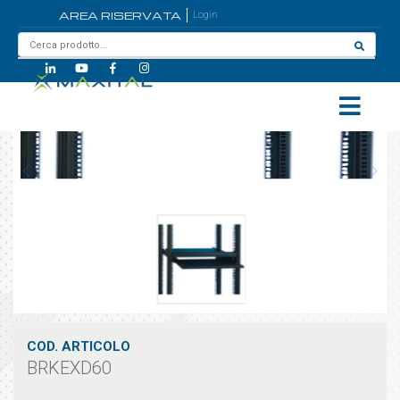
AREA RISERVATA
Login
Home
/
BRKEXD60
COD. ARTICOLO
BRKEXD60