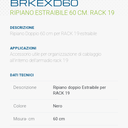
BRKEXD60
RIPIANO ESTRAIBILE 60 CM. RACK 19
DESCRIZIONE
Ripiano Doppio 60 cm per RACK 19 estraibile
APPLICAZIONI
Accessorio utile per organizzazione di cablaggio
all'interno dell'armadio rack 19
DATI TECNICI
Descrizione
Ripiano doppio Estraibile per
RACK 19
Colore
Nero
Misura- cm
60 cm