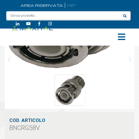
AREA RISERVATA
Login
Home
/
BNCRG58V
COD. ARTICOLO
BNCRG58V