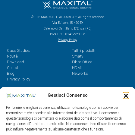
© FTE MAXIMAL ITALIA SRLU – All rights reserved
Via Edison, 15 42049
Calerno di Sant’Ilario D’Enza (RE)
P.IVA E C.F. 01452920356
Privacy Policy
Case Studies
Tutti i prodotti
Novità
Smatv
Download
Fibra Ottica
Contatti
HDMI
Blog
Networks
Privacy Policy
Contatti
Gestisci Consenso
Dal Lunedì al Venerdì,
Per fornire le migliori esperienze, utilizziamo tecnologie come i cookie per
08.30 - 12.30 / 14 - 18
memorizzare e/o accedere alle informazioni del dispositivo. Il consenso a
queste tecnologie ci permetterà di elaborare dati come il comportamento di
0522/909701
navigazione o ID unici su questo sito. Non acconsentire o ritirare il consenso
0522/909748
può influire negativamente su alcune caratteristiche e funzioni.