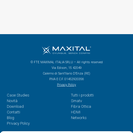
© FTE MAXIMAL ITALIA SRLU – All rights reserved
Via Edison, 15 42049
Calerno di Sant’Ilario D’Enza (RE)
P.IVA E C.F. 01452920356
Privacy Policy
Case Studies
Tutti i prodotti
Novità
Smatv
Download
Fibra Ottica
Contatti
HDMI
Blog
Networks
Privacy Policy