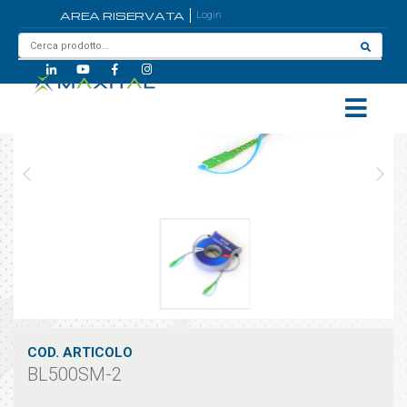
AREA RISERVATA
Login
Home
/
BL500SM-2
COD. ARTICOLO
BL500SM-2