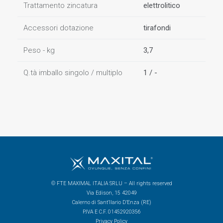
Trattamento zincatura
elettrolitico
Accessori dotazione
tirafondi
Peso - kg
3,7
Q.tà imballo singolo / multiplo
1 / -
© FTE MAXIMAL ITALIA SRLU – All rights reserved
Via Edison, 15 42049
Calerno di Sant’Ilario D’Enza (RE)
P.IVA E C.F. 01452920356
Privacy Policy