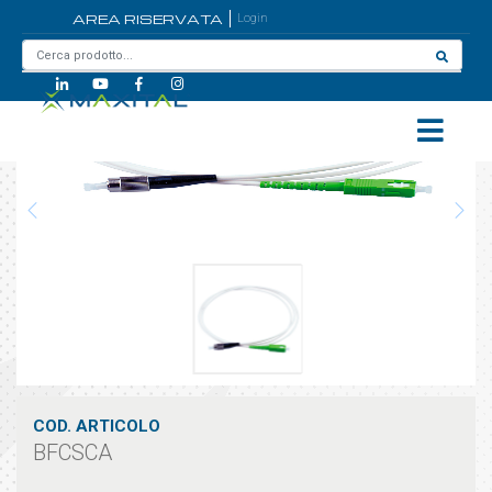
AREA RISERVATA
Login
Home
/
BFCSCA
COD. ARTICOLO
BFCSCA