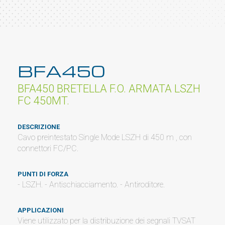
BFA450
BFA450 BRETELLA F.O. ARMATA LSZH
FC 450MT.
DESCRIZIONE
Cavo preintestato Single Mode LSZH di 450 m , con
connettori FC/PC.
PUNTI DI FORZA
- LSZH. - Antischiacciamento. - Antiroditore.
APPLICAZIONI
Viene utilizzato per la distribuzione dei segnali TVSAT