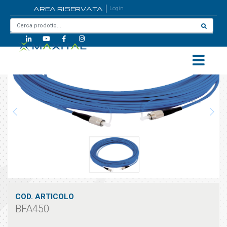
AREA RISERVATA
Login
Home
/
BFA450
COD. ARTICOLO
BFA450