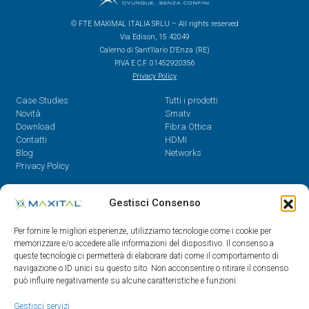
© FTE MAXIMAL ITALIA SRLU – All rights reserved
Via Edison, 15 42049
Calerno di Sant’Ilario D’Enza (RE)
P.IVA E C.F. 01452920356
Privacy Policy
Case Studies
Tutti i prodotti
Novità
Smatv
Download
Fibra Ottica
Contatti
HDMI
Blog
Networks
Privacy Policy
Contatti
Gestisci Consenso
Dal Lunedì al Venerdì,
Per fornire le migliori esperienze, utilizziamo tecnologie come i cookie per
08.30 - 12.30 / 14 - 18
memorizzare e/o accedere alle informazioni del dispositivo. Il consenso a
queste tecnologie ci permetterà di elaborare dati come il comportamento di
0522/909701
navigazione o ID unici su questo sito. Non acconsentire o ritirare il consenso
0522/909748
può influire negativamente su alcune caratteristiche e funzioni.
info@maxital.it
Gestisci servizi