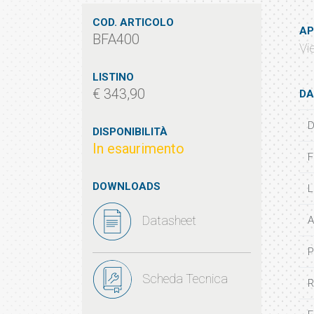
COD. ARTICOLO
AP
BFA400
Vi
LISTINO
€ 343,90
DA
D
DISPONIBILITÀ
In esaurimento
F
DOWNLOADS
L
Datasheet
A
P
Scheda Tecnica
R