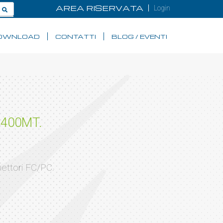
AREA RISERVATA
Login
OWNLOAD
CONTATTI
BLOG / EVENTI
 400MT.
ettori FC/PC.