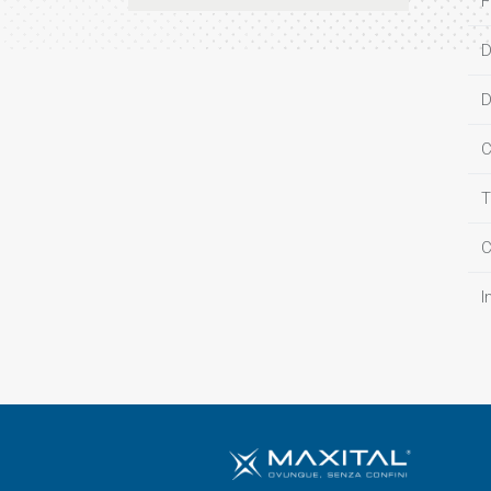
F
D
D
C
T
C
I