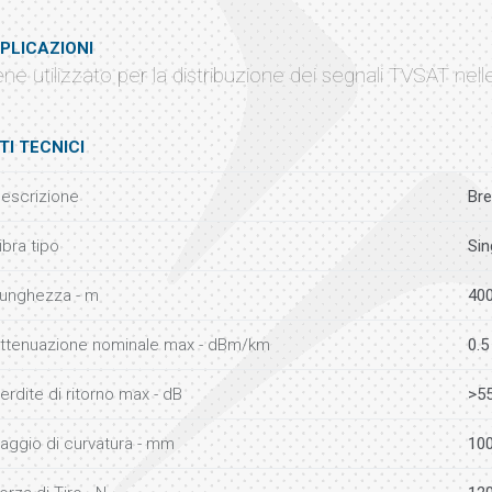
PLICAZIONI
ene utilizzato per la distribuzione dei segnali TVSAT nell
TI TECNICI
escrizione
Bre
ibra tipo
Sin
unghezza - m
40
ttenuazione nominale max - dBm/km
0.5
erdite di ritorno max - dB
>5
aggio di curvatura - mm
10