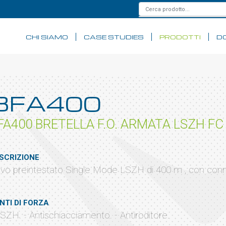
CHI SIAMO
CASE STUDIES
PRODOTTI
D
BFA400
FA400 BRETELLA F.O. ARMATA LSZH FC
SCRIZIONE
vo preintestato Single Mode LSZH di 400 m , con conn
NTI DI FORZA
LSZH. - Antischiacciamento. - Antiroditore.