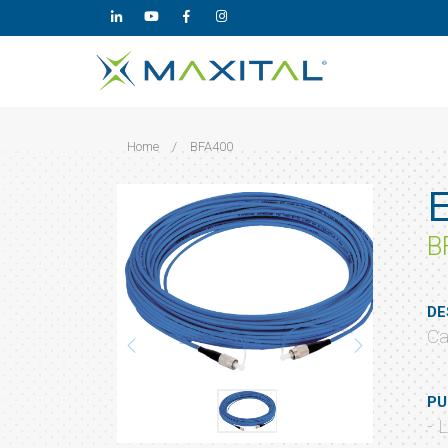
Home
/
BFA400
B
DE
Ca
PU
- 