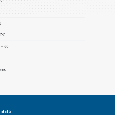
00
0
/PC
 ÷ 60
erno
ntatti