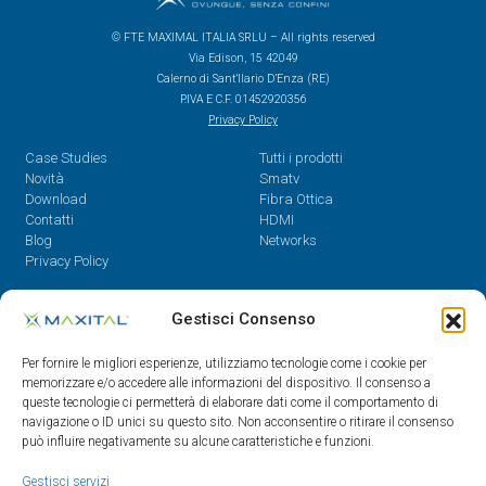
© FTE MAXIMAL ITALIA SRLU – All rights reserved
Via Edison, 15 42049
Calerno di Sant’Ilario D’Enza (RE)
P.IVA E C.F. 01452920356
Privacy Policy
Case Studies
Tutti i prodotti
Novità
Smatv
Download
Fibra Ottica
Contatti
HDMI
Blog
Networks
Privacy Policy
Contatti
Gestisci Consenso
Dal Lunedì al Venerdì,
Per fornire le migliori esperienze, utilizziamo tecnologie come i cookie per
08.30 - 12.30 / 14 - 18
memorizzare e/o accedere alle informazioni del dispositivo. Il consenso a
queste tecnologie ci permetterà di elaborare dati come il comportamento di
0522/909701
navigazione o ID unici su questo sito. Non acconsentire o ritirare il consenso
0522/909748
può influire negativamente su alcune caratteristiche e funzioni.
info@maxital.it
Gestisci servizi