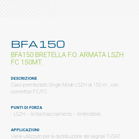
BFA150
BFA150 BRETELLA F.O. ARMATA LSZH
FC 150MT.
DESCRIZIONE
Cavo preintestato Single Mode LSZH di 150 m , con
connettori FC/PC.
PUNTI DI FORZA
- LSZH. - Antischiacciamento. - Antiroditore.
APPLICAZIONI
Viene utilizzato per la distribuzione dei segnali TVSAT