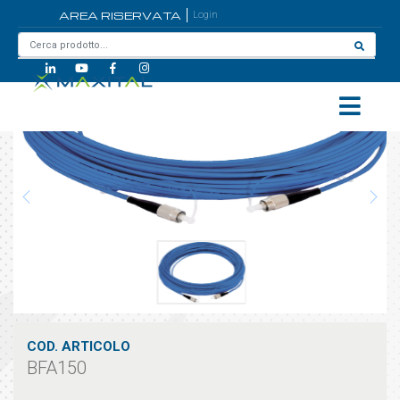
AREA RISERVATA
Login
Home
/
BFA150
COD. ARTICOLO
BFA150