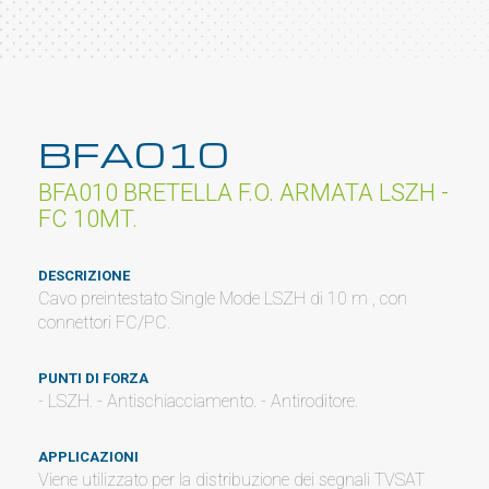
BFA010
BFA010 BRETELLA F.O. ARMATA LSZH -
FC 10MT.
DESCRIZIONE
Cavo preintestato Single Mode LSZH di 10 m , con
connettori FC/PC.
PUNTI DI FORZA
- LSZH. - Antischiacciamento. - Antiroditore.
APPLICAZIONI
Viene utilizzato per la distribuzione dei segnali TVSAT