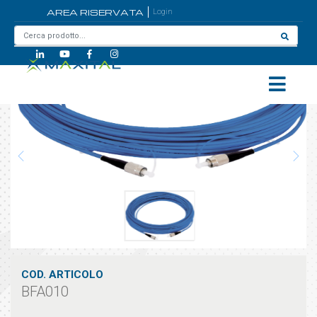
AREA RISERVATA
Login
Home
/
BFA010
COD. ARTICOLO
BFA010