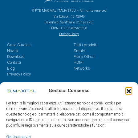
© FTE MAXIMAL ITALIA SRLU – All rights reserved
Via Edison, 15 42049
Calerno di Sant’Ilario D’Enza (RE)
P.IVA E C.F. 01452920356
Privacy Policy
Case Studies
Tutti i prodotti
Novità
Smatv
Download
Fibra Ottica
Contatti
HDMI
Blog
Networks
Privacy Policy
Contatti
Gestisci Consenso
Dal Lunedì al Venerdì,
Per fornire le migliori esperienze, utilizziamo tecnologie come i cookie per
08.30 - 12.30 / 14 - 18
memorizzare e/o accedere alle informazioni del dispositivo. Il consenso a
queste tecnologie ci permetterà di elaborare dati come il comportamento di
0522/909701
navigazione o ID unici su questo sito. Non acconsentire o ritirare il consenso
0522/909748
può influire negativamente su alcune caratteristiche e funzioni.
info@maxital.it
Gestisci servizi