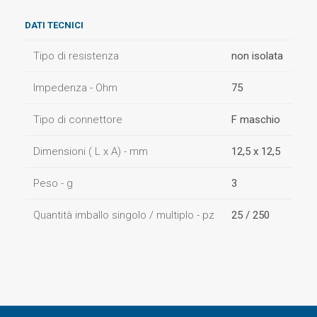
DATI TECNICI
Tipo di resistenza
non isolata
Impedenza - Ohm
75
Tipo di connettore
F maschio
Dimensioni ( L x A) - mm
12,5 x 12,5
Peso - g
3
Quantità imballo singolo / multiplo - pz
25 / 250