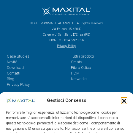
© FTE MAXIMAL ITALIA SRLU – All rights reserved
Via Edison, 15 42049
Calerno di Sant’Ilario D’Enza (RE)
P.IVA E C.F. 01452920356
Privacy Policy
Case Studies
Tutti i prodotti
Novità
Smatv
Download
Fibra Ottica
Contatti
HDMI
Blog
Networks
Privacy Policy
Contatti
Gestisci Consenso
Dal Lunedì al Venerdì,
Per fornire le migliori esperienze, utilizziamo tecnologie come i cookie per
08.30 - 12.30 / 14 - 18
memorizzare e/o accedere alle informazioni del dispositivo. Il consenso a
queste tecnologie ci permetterà di elaborare dati come il comportamento di
0522/909701
navigazione o ID unici su questo sito. Non acconsentire o ritirare il consenso
0522/909748