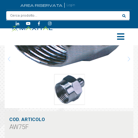
AREA RISERVATA
Login
Home
/
AW75F
COD. ARTICOLO
AW75F