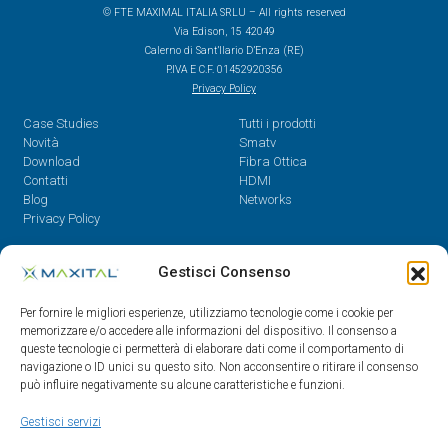
© FTE MAXIMAL ITALIA SRLU – All rights reserved
Via Edison, 15 42049
Calerno di Sant’Ilario D’Enza (RE)
P.IVA E C.F. 01452920356
Privacy Policy
Case Studies
Tutti i prodotti
Novità
Smatv
Download
Fibra Ottica
Contatti
HDMI
Blog
Networks
Privacy Policy
Contatti
Gestisci Consenso
Dal Lunedì al Venerdì,
Per fornire le migliori esperienze, utilizziamo tecnologie come i cookie per
08.30 - 12.30 / 14 - 18
memorizzare e/o accedere alle informazioni del dispositivo. Il consenso a
queste tecnologie ci permetterà di elaborare dati come il comportamento di
0522/909701
navigazione o ID unici su questo sito. Non acconsentire o ritirare il consenso
0522/909748
può influire negativamente su alcune caratteristiche e funzioni.
info@maxital.it
Gestisci servizi