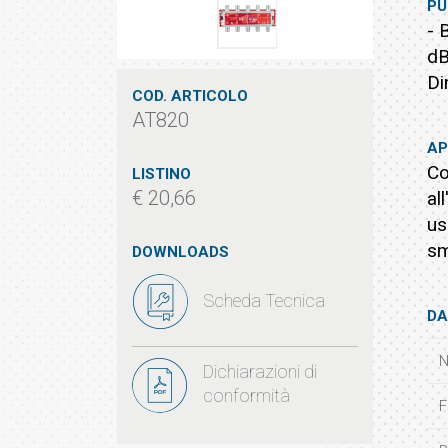
PU
- 
dB
Di
COD. ARTICOLO
AT820
AP
Co
LISTINO
€ 20,66
al
us
sm
DOWNLOADS
Scheda Tecnica
DA
N
Dichiarazioni di
conformità
F