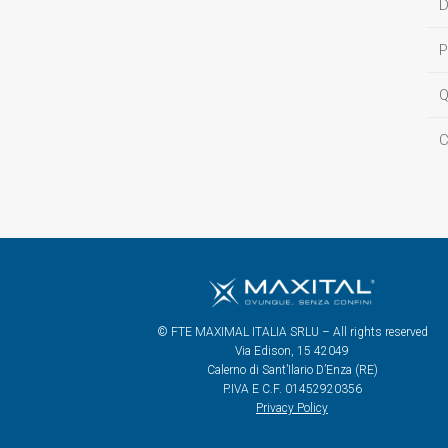
D
P
Q
C
© FTE MAXIMAL ITALIA SRLU – All rights reserved
Via Edison, 15 42049
Calerno di Sant’Ilario D’Enza (RE)
P.IVA E C.F. 01452920356
Privacy Policy