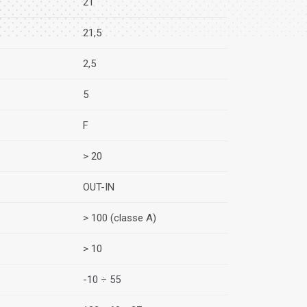
21
21,5
2,5
5
F
> 20
OUT-IN
> 100 (classe A)
> 10
-10 ÷ 55