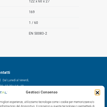
122 x 60 x 27
169
1 / 60
EN 50083-2
ntatti
Dal Lunedì al Venerdì,
30 - 12.30 / 14 - 18
Gestisci Consenso
0522/909701
0522/909748
e migliori esperienze, utilizziamo tecnologie come i cookie per memorizzare e/o
info@maxital.it
 informazioni del dispositivo. Il consenso a queste tecnologie ci permetterà di