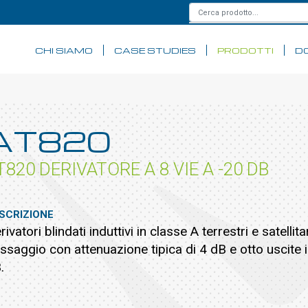
CHI SIAMO
CASE STUDIES
PRODOTTI
D
AT820
T820 DERIVATORE A 8 VIE A -20 DB
SCRIZIONE
rivatori blindati induttivi in classe A terrestri e satell
ssaggio con attenuazione tipica di 4 dB e otto uscite 
.