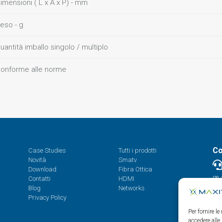
imensioni ( L x A x P) - mm
eso - g
uantità imballo singolo / multiplo
onforme alle norme
Co
Case Studies
Tutti i prodotti
Novità
Smatv
Download
Fibra Ottica
Contatti
HDMI
08.
Blog
Networks
Privacy Policy
Per fornire l
accedere alle