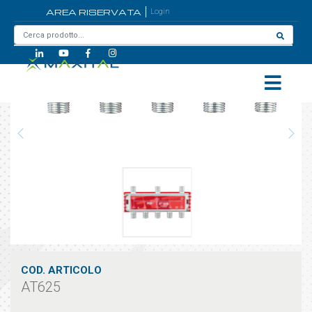
AREA RISERVATA
Login
Home
/
AT625
COD. ARTICOLO
AT625