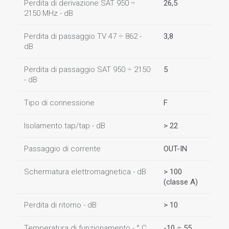
Perdita di derivazione SAT 950 ÷
26,5
2150 MHz - dB
Perdita di passaggio TV 47 ÷ 862 -
3,8
dB
Perdita di passaggio SAT 950 ÷ 2150
5
- dB
Tipo di connessione
F
Isolamento tap/tap - dB
> 22
Passaggio di corrente
OUT-IN
Schermatura elettromagnetica - dB
> 100
(classe A)
Perdita di ritorno - dB
> 10
Temperatura di funzionamento - ° C
-10 ÷ 55