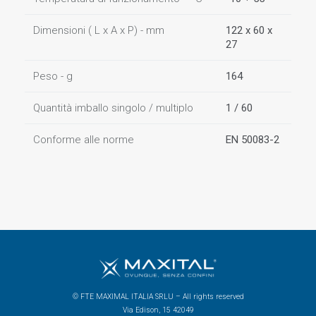
Dimensioni ( L x A x P) - mm
122 x 60 x
27
Peso - g
164
Quantità imballo singolo / multiplo
1 / 60
Conforme alle norme
EN 50083-2
© FTE MAXIMAL ITALIA SRLU – All rights reserved
Via Edison, 15 42049