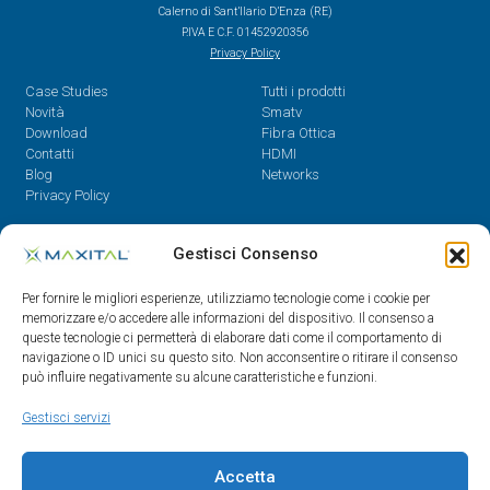
Calerno di Sant’Ilario D’Enza (RE)
P.IVA E C.F. 01452920356
Privacy Policy
Case Studies
Tutti i prodotti
Novità
Smatv
Download
Fibra Ottica
Contatti
HDMI
Blog
Networks
Privacy Policy
Contatti
Gestisci Consenso
Dal Lunedì al Venerdì,
Per fornire le migliori esperienze, utilizziamo tecnologie come i cookie per
08.30 - 12.30 / 14 - 18
memorizzare e/o accedere alle informazioni del dispositivo. Il consenso a
queste tecnologie ci permetterà di elaborare dati come il comportamento di
0522/909701
navigazione o ID unici su questo sito. Non acconsentire o ritirare il consenso
0522/909748
può influire negativamente su alcune caratteristiche e funzioni.
info@maxital.it
Gestisci servizi
Accetta