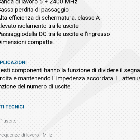
Banda di lavoro 5 ÷ 2400 MHz
Bassa perdita di passaggio
Alta efficienza di schermatura, classe A
Elevato isolamento tra le uscite
Passaggiodella DC tra le uscite e l'ingresso
Dimensioni compatte.
PLICAZIONI
esti componenti hanno la funzione di dividere il segnal
rdita e mantenendo l' impedenza accordata. L' attenuazi
nzione del numero di uscite.
TI TECNICI
° uscite
requenze di lavoro - MHz