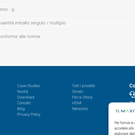
eso - g
uantità imballo singolo / multiplo
onforme alle norme
Co
Case Studies
Tutti i prodotti
Novità
Smatv
Download
Fibra Ottica
Contatti
HDMI
08.
Blog
Networks
Privacy Policy
Per fornire l
accedere alle
elaborare da