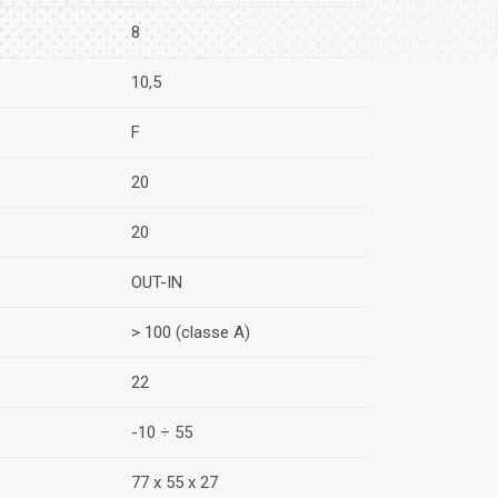
8
10,5
F
20
20
OUT-IN
> 100 (classe A)
22
-10 ÷ 55
77 x 55 x 27