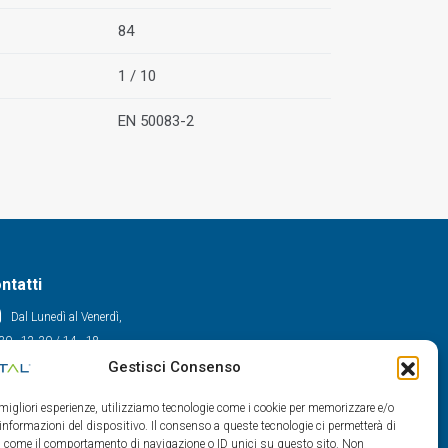
84
1 / 10
EN 50083-2
ntatti
Dal Lunedì al Venerdì,
30 - 12.30 / 14 - 18
Gestisci Consenso
0522/909701
0522/909748
e migliori esperienze, utilizziamo tecnologie come i cookie per memorizzare e/o
info@maxital.it
 informazioni del dispositivo. Il consenso a queste tecnologie ci permetterà di
ti come il comportamento di navigazione o ID unici su questo sito. Non