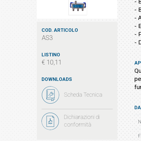
- 
- 
- 
- 
COD. ARTICOLO
- 
AS3
- 
LISTINO
€ 10,11
AP
Qu
pe
DOWNLOADS
fu
Scheda Tecnica
DA
Dichiarazioni di
N
conformità
F