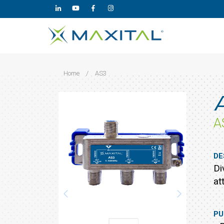
Home
/
AS3
A
DE
Di
at
PU