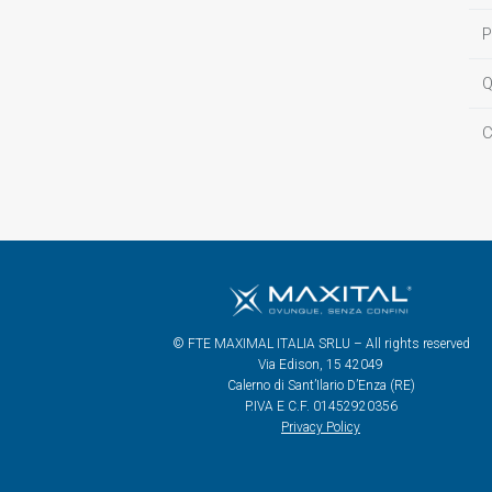
P
Q
C
© FTE MAXIMAL ITALIA SRLU – All rights reserved
Via Edison, 15 42049
Calerno di Sant’Ilario D’Enza (RE)
P.IVA E C.F. 01452920356
Privacy Policy