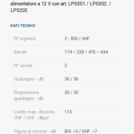
alimentatore a 12 V con art. LPS301 / LPS302. /
LPS202.
DATI TECNICI
N° ingressi
2 - BIII / UHF
Bande
174 ÷ 230 / 470 ÷ 694
N° uscite
2
Guadagno - dB
36 / 36
Regolazione
20 / 20
guadagno - dB
Livello max. d'uscita
115
VHF / UHF - dBµV
Figura di rumore - dB
BIII: <5 / UHF: <7