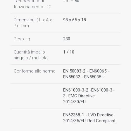
Temperatura di
-10 ÷ 50
funzionamento - °C
Dimensioni ( L x A x
98 x 65 x 18
P) - mm
Peso - g
230
Quantità imballo
1 / 10
singolo / multiplo
Conforme alle norme
EN 50083-2 - EN60065 -
EN55032 - EN55035 -
EN61000-3-2 -EN61000-3-
3- EMC Directive
2014/30/EU
EN62368-1 - LVD Directive
2014/35/EU-Red Compliant