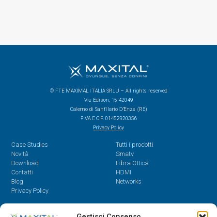
© FTE MAXIMAL ITALIA SRLU – All rights reserved
Via Edison, 15 42049
Calerno di Sant’Ilario D’Enza (RE)
P.IVA E C.F. 01452920356
Privacy Policy
Case Studies
Tutti i prodotti
Novità
Smatv
Download
Fibra Ottica
Contatti
HDMI
Blog
Networks
Privacy Policy
Contatti
Gestisci Consenso