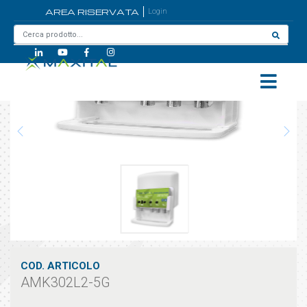
AREA RISERVATA
Login
Home
/
AMK302L2-5G
COD. ARTICOLO
AMK302L2-5G