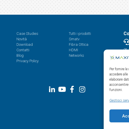
Co
Case Studies
Tutti i prodotti
Novità
Smatv
Download
Fibra Ottica
Contatti
HDMI
08.
Blog
Networks
Privacy Policy
Per fornire l
accedere alle
elaborare da
acconsentire 
funzioni.
Gestisci serv
Ac