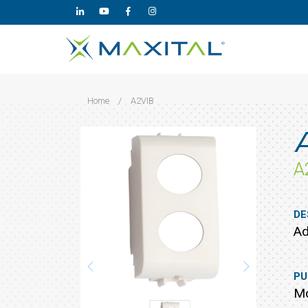
Home
/
A2VIB
A
DE
Ad
PU
Mo