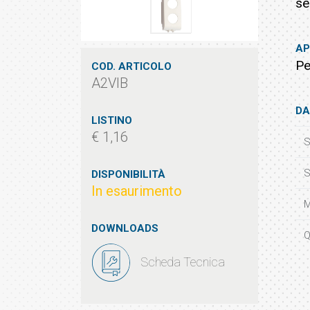
ser
AP
Pe
COD. ARTICOLO
A2VIB
DA
LISTINO
€ 1,16
S
S
DISPONIBILITÀ
In esaurimento
M
DOWNLOADS
Q
Scheda Tecnica