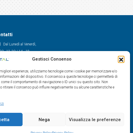
ntatti
Dal Lunedì al Venerdì,
30 - 12.30 / 14 - 18
Gestisci Consenso
0522/909701
0522/909748
e migliori esperienze, utilizziamo tecnologie come i cookie per memorizzare e/o
info@maxital.it
 informazioni del dispositivo. Il consenso a queste tecnologie ci permetterà di
ti come il comportamento di navigazione o ID unici su questo sito. Non
o ritirare il consenso può influire negativamente su alcune caratteristiche e
izi
cetta
Nega
Visualizza le preferenze