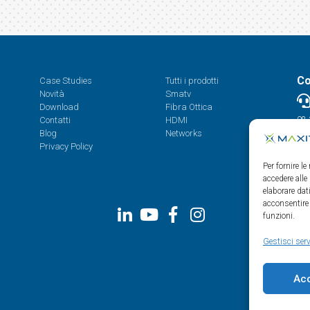
Co
Case Studies
Tutti i prodotti
Novità
Smatv
Download
Fibra Ottica
Contatti
HDMI
08.
Blog
Networks
Privacy Policy
Per fornire l
accedere alle
elaborare da
acconsentire 
funzioni.
Gestisci serv
Ac