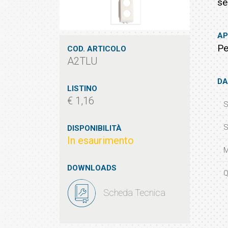
ser
AP
Pe
COD. ARTICOLO
A2TLU
DA
LISTINO
€ 1,16
S
S
DISPONIBILITÀ
In esaurimento
M
DOWNLOADS
Q
Scheda Tecnica