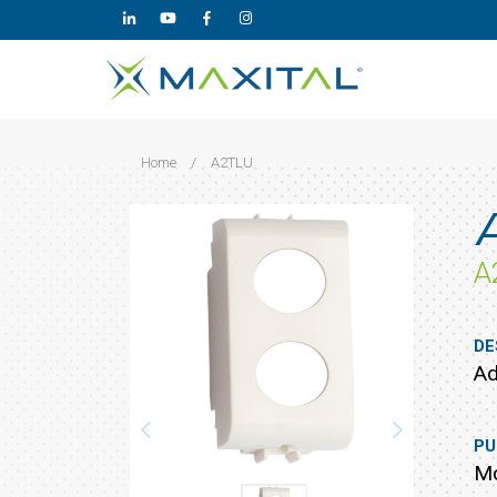
Home
/
A2TLU
A
DE
Ad
PU
Mo