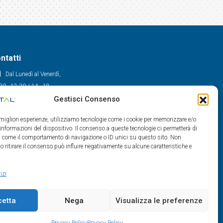
ntatti
Dal Lunedì al Venerdì,
30 - 12.30 / 14 - 18
Gestisci Consenso
0522/909701
0522/909748
e migliori esperienze, utilizziamo tecnologie come i cookie per memorizzare e/o
info@maxital.it
 informazioni del dispositivo. Il consenso a queste tecnologie ci permetterà di
ti come il comportamento di navigazione o ID unici su questo sito. Non
o ritirare il consenso può influire negativamente su alcune caratteristiche e
izi
cetta
Nega
Visualizza le preferenze