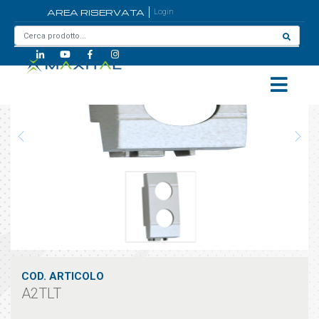
AREA RISERVATA
Login
Home
/
A2TLT
COD. ARTICOLO
A2TLT