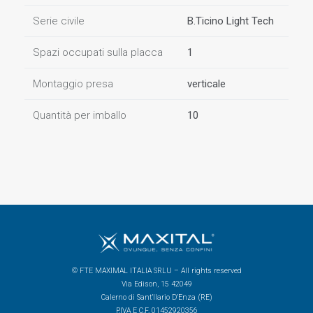
Serie civile
B.Ticino Light Tech
Spazi occupati sulla placca
1
Montaggio presa
verticale
Quantità per imballo
10
© FTE MAXIMAL ITALIA SRLU – All rights reserved
Via Edison, 15 42049
Calerno di Sant’Ilario D’Enza (RE)
P.IVA E C.F. 01452920356